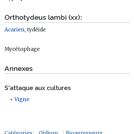
Orthotydeus lambi (xx):
Acarien
, tydéide
Mycétophage
Annexes
S'attaque aux cultures
Vigne
Catégories
:
Oïdium
Bioagresseurs