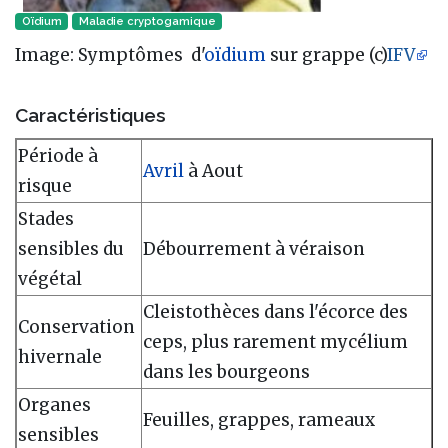
Oïdium
Maladie cryptogamique‎
Image: Symptômes d'
oïdium
sur grappe (c)
IFV
Caractéristiques
Période à
Avril
à Aout
risque
Stades
sensibles du
Débourrement à véraison
végétal
Cleistothèces dans l'écorce des
Conservation
ceps, plus rarement mycélium
hivernale
dans les bourgeons
Organes
Feuilles, grappes, rameaux
sensibles