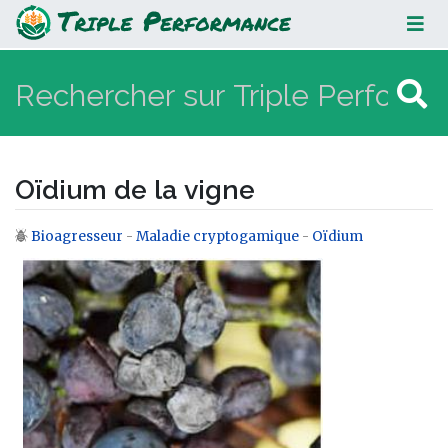
Oïdium de la vigne
Oïdium de la vigne
Bioagresseur
-
Maladie cryptogamique
-
Oïdium
Aller à :
navigation
,
rechercher