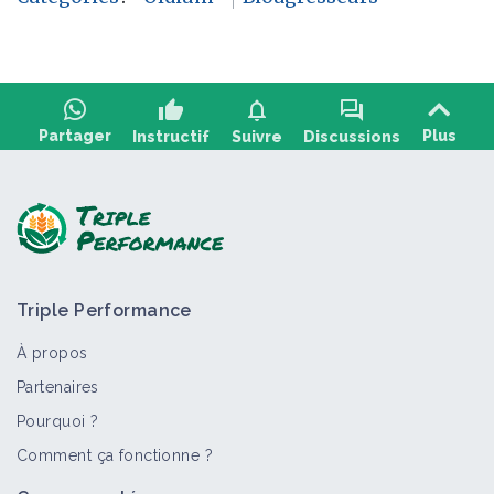
thumb_up
notifications
forum
Partager
Plus
Instructif
Suivre
Discussions
Poser une question, partager un retour :
Triple Performance
À propos
Partenaires
Pourquoi ?
>
Tout
Bioagresseur
Retour d'expérience
Fiche techn
Comment ça fonctionne ?
Maladie cryptogamique