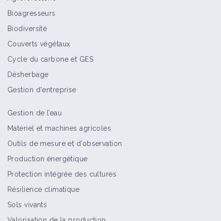
Oïdium du pêcher
Bioagresseurs
Bioagresseur
Biodiversité
Couverts végétaux
Cycle du carbone et GES
Oïdium des céréales
Désherbage
Bioagresseur
Gestion d'entreprise
Gestion de l’eau
Oïdium des crucifères
Matériel et machines agricoles
Bioagresseur
Outils de mesure et d’observation
Production énergétique
Protection intégrée des cultures
Oïdium sur avoine
Résilience climatique
Bioagresseur
Sols vivants
Valorisation de la production