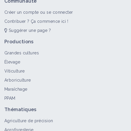
Communauté
Bioagresseur
Créer un compte ou se connecter
Contribuer ? Ça commence ici !
Suggérer une page ?
Oïdium
Bioagresseur
Productions
Grandes cultures
Élevage
Oïdium du pommier
Viticulture
Bioagresseur
Arboriculture
Maraîchage
PPAM
Oïdium du pois
Bioagresseur
Thématiques
Agriculture de précision
Agroforesterie