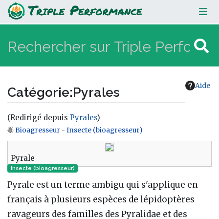
Pyrales
Aide
Catégorie
:
Pyrales
(Redirigé depuis
Pyrales
)
Bioagresseur
-
Insecte (bioagresseur)
Aller à :
navigation
,
rechercher
Pyrale
Insecte (bioagresseur)
Pyrale est un terme ambigu qui s'applique en
français à plusieurs espèces de lépidoptères
ravageurs des familles des Pyralidae et des