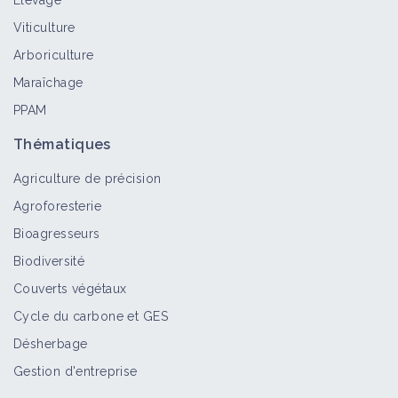
Élevage
Pyrale du maïs
Viticulture
Bioagresseur
Arboriculture
Maraîchage
PPAM
Aménager des habitats pour favoriser
les auxiliaires dans un verger et en
Thématiques
vigne
Agriculture de précision
Fiche technique
Agroforesterie
Atelier "La houblonnière
Bioagresseurs
agroforestière"
Biodiversité
Vidéo
Couverts végétaux
Cycle du carbone et GES
De la permaculture au maraîchage
Désherbage
sol vivant, par André Trives
Gestion d'entreprise
Vidéo