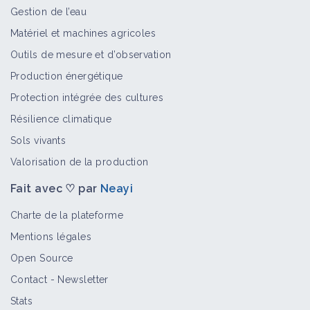
Gestion de l’eau
M.BOURDARIAS - Taille Naturelle des
Matériel et machines agricoles
Arbres Fruitiers - La Zeuzère - 27/27
Outils de mesure et d’observation
Vidéo
Production énergétique
Protection intégrée des cultures
L’arbre, la trogne, la vigne :
Résilience climatique
l’agroforesterie, par Alain Canet
Sols vivants
Vidéo
Valorisation de la production
Fait avec ♡ par
Neayi
DIRECT - Journée Technique
Viticulture - Pour une Agriculture du
Charte de la plateforme
Vivant
Mentions légales
Vidéo
Open Source
Verger maraicher en sol vivant,
Contact
-
Newsletter
Edouard Stalin & Vincent Levavasseur
Stats
Vidéo