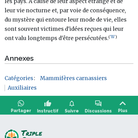
les pays. À cause de leur aspect étrange et de
leur vie nocturne et, par voie de conséquence,
du mystère qui entoure leur mode de vie, elles
sont souvent victimes d'idées reçues qui leur
(
)
ont valu longtemps d'être persécutées.
Annexes
Catégories
:
Mammifères carnassiers
Auxiliaires
thumb_up
notifications
forum
Partager
Plus
Instructif
Suivre
Discussions
Poser une question, partager un retour :