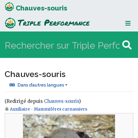
Chauves-souris
Chauves-souris
Dans d’autres langues
(Redirigé depuis
Chauves-souris
)
Auxiliaire
-
Mammifères carnassiers
Aller à :
navigation
,
rechercher