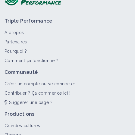
Triple Performance
À propos
Partenaires
Pourquoi ?
>
Tout
Bioagresseur
Fiche technique
Vidéo
Matér
Comment ça fonctionne ?
Cécidomyies
Communauté
Bioagresseur
Créer un compte ou se connecter
Contribuer ? Ça commence ici !
Suggérer une page ?
Rongeur
Bioagresseur
Productions
Grandes cultures