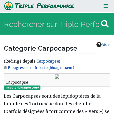
Carpocapse
Aide
Catégorie
:
Carpocapse
(Redirigé depuis
Carpocapse
)
Bioagresseur
-
Insecte (bioagresseur)
Aller à :
navigation
,
rechercher
Carpocapse
Insecte (bioagresseur)
Les Carpocapses sont des lépidoptères de la
famille des Tortricidae dont les chenilles
(parfois désignées à tort comme des « vers ») se