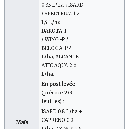
0.33 L/ha ; ISARD
/ SPECTRUM 1,2-
1,4 L/ha ;
DAKOTA-P
/ WING-P /
BELOGA-P 4
L/ha; ALCANCE;
ATIC AQUA 2,6
L/ha.
En post levée
(précoce 2/3
feuilles) :
ISARD 0.8 L/ha +
CAPRENO 0.2
Maïs
L/ha ; CAMIX 2.5