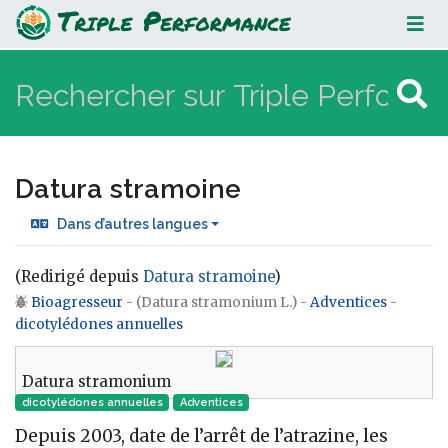
Datura stramoine
Datura stramoine
Dans d’autres langues
(Redirigé depuis
Datura stramoine
)
Bioagresseur
- (Datura stramonium L.) -
Adventices
-
Aller à :
navigation
,
rechercher
dicotylédones annuelles
Datura stramonium
dicotylédones annuelles
Adventices
Depuis 2003, date de l’arrêt de l’atrazine, les