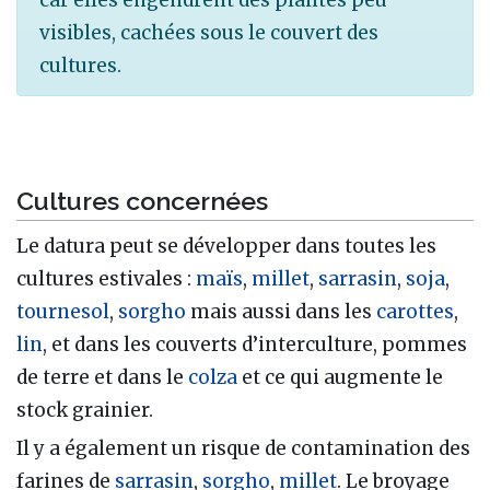
car elles engendrent des plantes peu
visibles, cachées sous le couvert des
cultures.
Cultures concernées
Le datura peut se développer dans toutes les
cultures estivales
:
maïs
,
millet
,
sarrasin
,
soja
,
tournesol
,
sorgho
mais aussi dans les
carottes
,
lin
, et dans les couverts d’interculture, pommes
de terre et dans le
colza
et ce qui augmente le
stock grainier.
Il y a également un risque de contamination des
farines de
sarrasin
,
sorgho
,
millet
. Le broyage