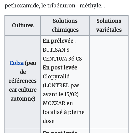
pethoxamide, le tribénuron- méthyle…
Solutions
Solutions
Cultures
chimiques
variétales
En prélevée
:
BUTISAN S,
CENTIUM 36 CS
Colza
(peu
En post levée
:
de
Clopyralid
références
(LONTREL pas
car culture
avant le 15/02).
automne)
MOZZAR en
localisé à pleine
dose