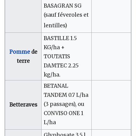
BASAGRAN SG
(sauf féveroles et
lentilles)
BASTILLE 1.5
KG/ha +
Pomme
de
TOUTATIS
terre
DAMTEC 2.25
kg/ha.
BETANAL
TANDEM 0.7 L/ha
(3 passages), ou
Betteraves
CONVISO ONE 1
L/ha
Glyphosate 3,5 l