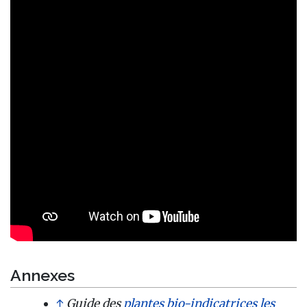
Annexes
↑
Guide des
plantes bio-indicatrices
les