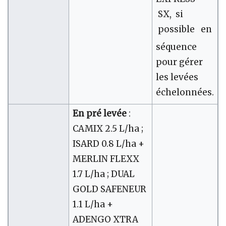
SX, si
possible en
séquence
pour gérer
les levées
échelonnées.
En pré levée
:
CAMIX 2.5 L/ha ;
ISARD 0.8 L/ha +
MERLIN FLEXX
1.7 L/ha ; DUAL
GOLD SAFENEUR
1.1 L/ha +
ADENGO XTRA