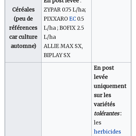
En post levée
:
Céréales
ZYPAR 0.75 L/ha;
(peu de
PIXXARO
EC
0.5
références
L/ha ; BOFIX 2.5
car culture
L/ha
automne)
ALLIE MAX SX,
BIPLAY SX
En post
levée
uniquement
sur les
variétés
tolérantes
:
les
herbicides