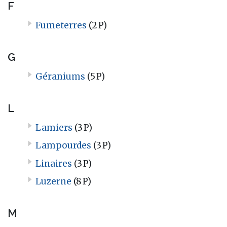
F
Fumeterres
(2 P)
G
Géraniums
(5 P)
L
Lamiers
(3 P)
Lampourdes
(3 P)
Linaires
(3 P)
Luzerne
(8 P)
M