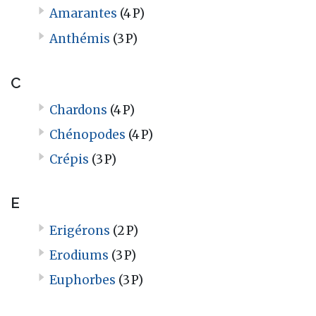
Amarantes
(4 P)
Anthémis
(3 P)
C
Chardons
(4 P)
Chénopodes
(4 P)
Crépis
(3 P)
E
Erigérons
(2 P)
Erodiums
(3 P)
Euphorbes
(3 P)