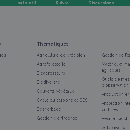
Instructif
Suivre
Discussions
oser une question, partager un retour :
s
Thématiques
res
Agriculture de précision
Gestion de l’e
Agroforesterie
Matériel et m
agricoles
Bioagresseurs
Outils de mes
out
Matériel et équipement
Fiche technique
Retour d
Biodiversité
d’observation
Couverts végétaux
Matériel de récolte
Production én
Cycle du carbone et GES
Matériel et équipement
Protection in
Désherbage
cultures
Gestion d'entreprise
Résilience cl
Sols vivants
Vibreur