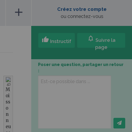
add
Créez votre compte
ou connectez-vous
notifications
thumb_up
Suivre la
Instructif
page
Poser une question, partager un retour
:
M
oi
ss
o
n
n
eu