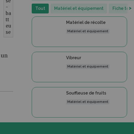
se
-
>
Tout
Matériel et équipement
Fiche tec
ba
tt
Matériel de récolte
eu
se
Matériel et équipement
t un
Vibreur
Matériel et équipement
Souffleuse de fruits
Matériel et équipement