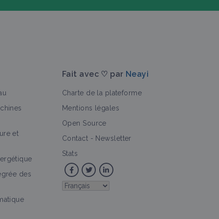
Fait avec ♡ par
Neayi
au
Charte de la plateforme
achines
Mentions légales
Open Source
ure et
>
'expérience
Culture et production
Bioagresseur
Vidéo
Contact
-
Newsletter
Stats
ergétique
tégrée des
imatique