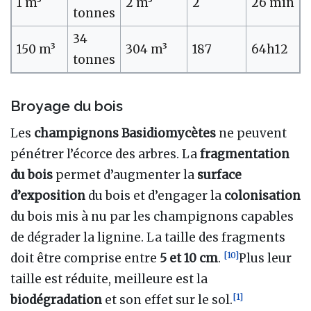
1 m³
2 m³
2
26 min
tonnes
34
150 m³
304 m³
187
64h12
tonnes
Broyage du bois
Les
champignons Basidiomycètes
ne peuvent
pénétrer l’écorce des arbres. La
fragmentation
du bois
permet d’augmenter la
surface
d’exposition
du bois et d’engager la
colonisation
du bois mis à nu par les champignons capables
de dégrader la lignine. La taille des fragments
[
10
]
doit être comprise entre
5 et 10 cm
.
Plus leur
taille est réduite, meilleure est la
[
1
]
biodégradation
et son effet sur le sol.