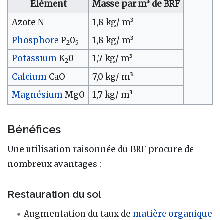
Elément
Masse par m³ de BRF
Azote N
1,8 kg/ m³
Phosphore
P
0
1,8 kg/ m³
2
5
Potassium
K
0
1,7 kg/ m³
2
Calcium
CaO
7,0 kg/ m³
Magnésium
MgO
1,7 kg/ m³
Bénéfices
Une utilisation raisonnée du BRF procure de
nombreux avantages
:
Restauration du sol
Augmentation du taux de
matière organique