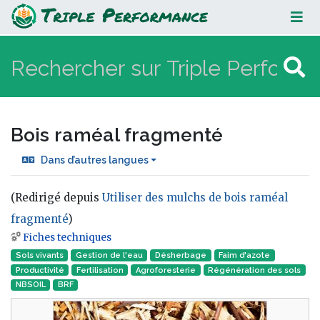
Bois raméal fragmenté
Bois raméal fragmenté
Dans d’autres langues
(Redirigé depuis
Utiliser des mulchs de bois raméal
fragmenté
)
Fiches techniques
Aller à :
navigation
,
rechercher
Sols vivants
Gestion de l'eau
Désherbage
Faim d'azote
Productivité
Fertilisation
Agroforesterie
Régénération des sols
NBSOIL
BRF