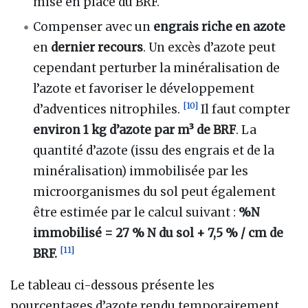
mise en place du BRF.
Compenser avec un
engrais riche en azote
en
dernier recours
. Un excès d’azote peut
cependant perturber la minéralisation de
l’azote et favoriser le développement
[
10
]
d’adventices nitrophiles.
Il faut compter
environ 1 kg d’azote par m³ de BRF
. La
quantité d’azote (issu des engrais et de la
minéralisation) immobilisée par les
microorganismes du sol peut également
être estimée par le calcul suivant
:
%N
immobilisé = 27 % N du sol + 7,5 % / cm de
[
11
]
BRF.
Le tableau ci-dessous présente les
pourcentages d’azote rendu temporairement