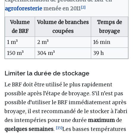
[
2
]
agroforesterie
menée en 2011
Volume
Volume de branches
Temps de
de BRF
coupées
broyage
1 m³
2 m³
16 min
150 m³
304 m³
39 h
Limiter la durée de stockage
Le BRF doit être utilisé le plus rapidement
possible après l’étape de broyage. S’il n’est pas
possible d’utiliser le BRF immédiatement après
broyage, il est recommandé de le stocker à l'abri
des intempéries pour une durée
maximum
de
[
15
]
quelques semaines
.
Les basses températures