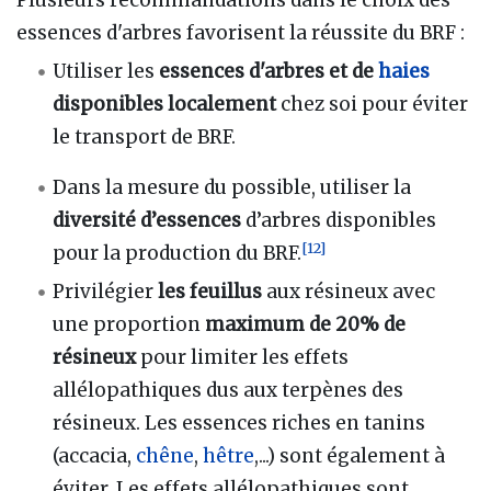
Plusieurs recommandations dans le choix des
essences d'arbres favorisent la réussite du BRF
:
Utiliser les
essences d'arbres et de
haies
disponibles localement
chez soi pour éviter
le transport de BRF.
Dans la mesure du possible, utiliser la
diversité d’essences
d’arbres disponibles
[
12
]
pour la production du BRF.
Privilégier
les feuillus
aux résineux avec
une proportion
maximum de
20% de
résineux
pour limiter les effets
allélopathiques dus aux terpènes des
résineux. Les essences riches en tanins
(accacia,
chêne
,
hêtre
,...) sont également à
éviter. Les effets allélopathiques sont