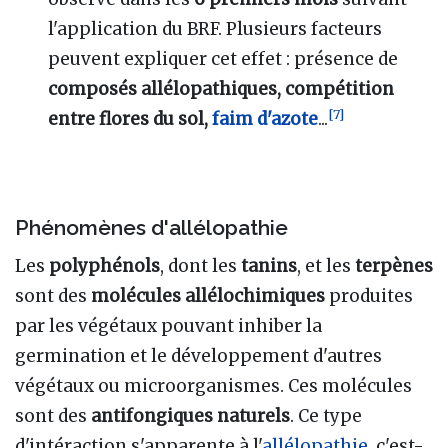
l'application du BRF. Plusieurs facteurs
peuvent expliquer cet effet
: présence de
composés
allélopathiques, compétition
[
7
]
entre flores du sol,
faim d'azote
...
Phénomènes d'allélopathie
Les
polyphénols
, dont les
tanins
, et les
terpènes
sont des
molécules allélochimiques
produites
par les végétaux pouvant inhiber la
germination et le développement d'autres
végétaux ou microorganismes. Ces molécules
sont des
antifongiques naturels
. Ce type
d'intéraction s'apparente à l'
allélopathie
, c'est-