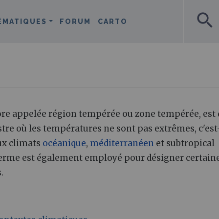
search
ÉMATIQUES
FORUM
CARTO
ore appelée région tempérée ou zone tempérée, est
stre où les températures ne sont pas extrêmes, c'est
aux climats
océanique
,
méditerranéen
et subtropical
 terme est également employé pour désigner certain
.