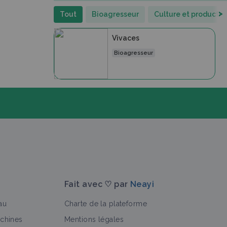
>
Tout
Bioagresseur
Culture et productio
Vivaces
Bioagresseur
Fait avec ♡ par
Neayi
au
Charte de la plateforme
achines
Mentions légales