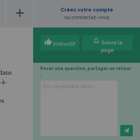
add
Créez votre compte
ou connectez-vous
notifications
thumb_up
Suivre la
Instructif
page
Poser une question, partager un retour
 dans
:
-à-
es