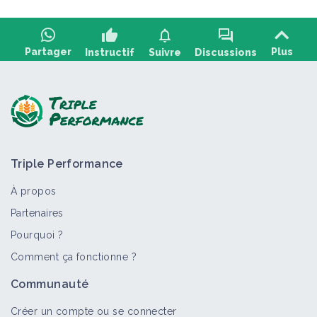
thumb_up
notifications
forum
Partager
Plus
Instructif
Suivre
Discussions
Poser une question, partager un
+2
retour :
Triple Performance
À propos
Partenaires
Pourquoi ?
Comment ça fonctionne ?
>
Tout
Vidéo
Fiche technique
Arbre
Portail thém
Communauté
Verger-maraicher, haies champêtres
et bois d'oeuvre en élevage
Créer un compte ou se connecter