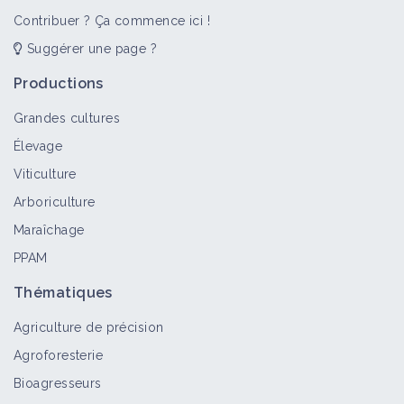
Vidéo
Contribuer ? Ça commence ici !
Suggérer une page ?
Pratiquer l'agroforesterie
Productions
Fiche technique
Grandes cultures
Élevage
Viticulture
Prunier
Arboriculture
Arbre
Maraîchage
PPAM
Thématiques
Taille et entretien des arbres en
agroforesterie
Agriculture de précision
Fiche technique
Agroforesterie
Bioagresseurs
Bois raméal fragmenté