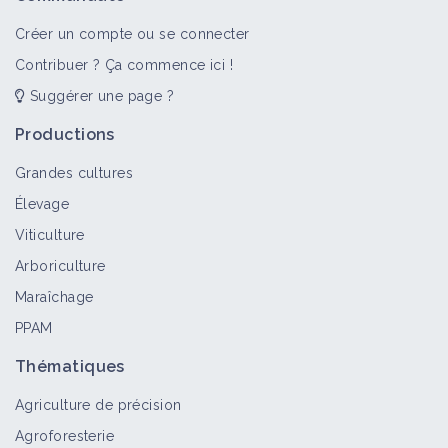
Benoît NOEL
Vidéo
Créer un compte ou se connecter
Contribuer ? Ça commence ici !
Suggérer une page ?
Régénérer un sol avec du BRF -
Benoit NOEL
Productions
Vidéo
Grandes cultures
Élevage
Bois raméal fragmenté
Viticulture
Fiche technique
Arboriculture
Maraîchage
PPAM
Thématiques
Agriculture de précision
Agroforesterie