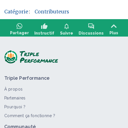
Catégorie
:
Contributeurs
thumb_up
notifications
forum
Partager
Plus
Instructif
Suivre
Discussions
Poser une question, partager un retour :
Triple Performance
À propos
Partenaires
Pourquoi ?
>
Tout
Vidéo
Fiche technique
Comment ça fonctionne ?
Restaurer le Capital Sol avec du BRF -
Communauté