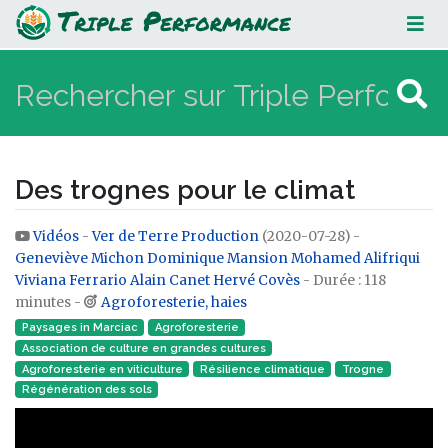
Des trognes pour le climat
Des trognes pour le climat
Vidéos
-
Ver de Terre Production
(2020-07-28) -
Aller à :
navigation
,
rechercher
Geneviève Michon
Dominique Mansion
Mohamed Alifriqui
Viviana Ferrario
Alain Canet
Hervé Covès
- Durée : 118
minutes -
Agroforesterie, haies
Paysages in Marciac
Agroforesterie
Association de culture en grandes cultures
Agroforesterie en viticulture
Résilience climatique
Trogne
Régénération des sols