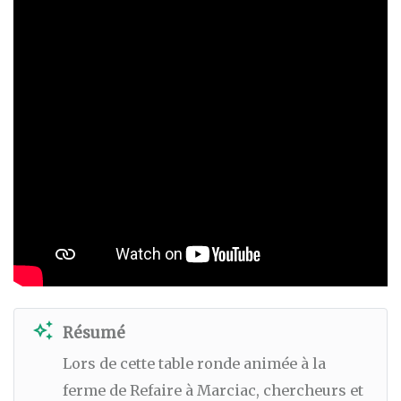
auto_awesome
Résumé
Lors de cette table ronde animée à la
ferme de Refaire à Marciac, chercheurs et