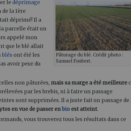
ier le
déprimage
 de la 1ère
tait déprimé! Il a
a parcelle était un
alors appelé mon
t que le blé allait
s
blés
ont été les
Pâturage du blé. Crédit photo :
Samuel Foubert.
pas avoir peur du
celles non pâturées,
mais sa marge a été meilleure
c
rélevées par les brebis, ni à faire un passage
teintes sont supprimées. Il a juste fait un passage de 
ytos en vue de passer en
bio
est atteint
.
rmands, vous trouverez tous les résultats dans ce