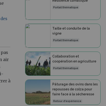
Résilience climatique
se
Portail thématique
 des
Taille et conduite de la
vigne
Portail thématique
 pas
Collaboration et
n air
coopération en agriculture
s
Portail thématique
i-
crer à
Pâturage des ovins dans les
repousses de colza pour
faire face à la sécheresse
Retour d'expérience