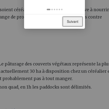
soient céréaliers ou arboriculteurs, j'arrive à nourri
ange de procédés : entretien des parcelles contre
Suivant
 Le pâturage des couverts végétaux représente la plu
 actuellement 30 ha à disposition chez un céréalier 
ont probablement pas à tout manger.
on quad, en 1h les paddocks sont délimités.