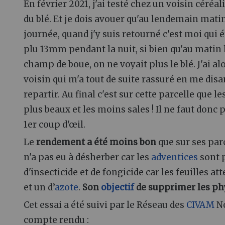
En février 2021, j'ai testé chez un voisin céréal
du blé. Et je dois avouer qu'au lendemain matin
journée, quand j'y suis retourné c'est moi qui é
plu 13mm pendant la nuit, si bien qu'au matin l
champ de boue, on ne voyait plus le blé. J'ai 
voisin qui m'a tout de suite rassuré en me disan
repartir. Au final c'est sur cette parcelle que le
plus beaux et les moins sales ! Il ne faut donc 
1er coup d'œil.
Le
rendement a été moins bon
que sur ses par
n'a pas eu à désherber car les
adventices
sont p
d'insecticide et de fongicide car les feuilles at
et un d’
azote
.
Son
objectif
de supprimer les ph
Cet essai a été suivi par le Réseau des
CIVAM
No
compte rendu :