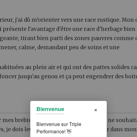
eur, j'ai dû m'orienter vers une race rustique. Mon 
i présente l'avantage d'être une race d'herbage bien
igeante, tirant bien parti des zones pauvres comme 
 à mener, calme, demandant peu de soins et une
habituées au plein air et qui ont des pattes solides c
nfoncer jusqu'au genou et ça peut engendrer des boit
×
Bienvenue
 mes brebis toute l'année sur la ferme et ne souhait
és, je dois leur trouver des terres à pâturer dans mon