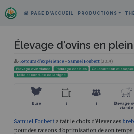
PAGE D’ACCUEIL
PRODUCTIONS
TH
Élevage d'ovins en plein 
Retours d'expérience
-
Samuel Foubert
(2019)
Aller à :
navigation
,
rechercher
Élevage ovin viande
Pâturage des blés
Collaboration et coopéra
Taille et conduite de la vigne
Eure
1
1
Élevage o
viande
Samuel Foubert
a fait le choix d'élever ses
breb
pour des raisons d'optimisation de son temps 