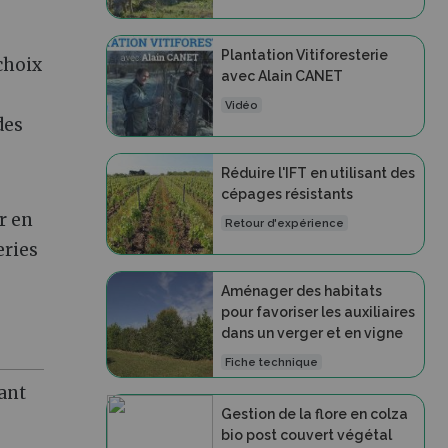
Plantation Vitiforesterie
choix
avec Alain CANET
Vidéo
des
Réduire l'IFT en utilisant des
cépages résistants
ar en
Retour d'expérience
eries
Aménager des habitats
pour favoriser les auxiliaires
dans un verger et en vigne
Fiche technique
ant
Gestion de la flore en colza
bio post couvert végétal