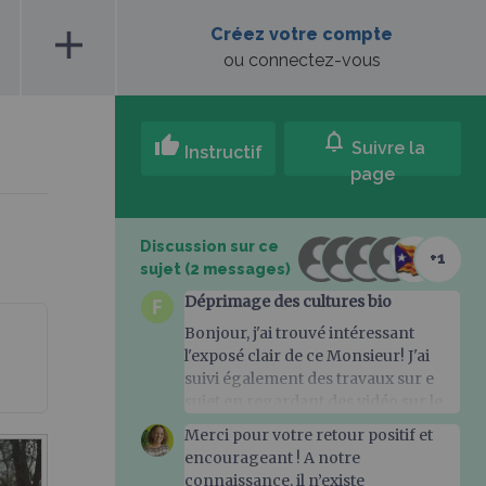
add
Créez votre compte
ou connectez-vous
notifications
thumb_up
Suivre la
Instructif
page
Discussion sur ce
+1
sujet (2 messages)
Déprimage des cultures bio
Bonjour, j'ai trouvé intéressant
l'exposé clair de ce Monsieur! J'ai
suivi également des travaux sur e
sujet en regardant des vidéo sur le
parcourt de Frédéric Thomas. Nous
Merci pour votre retour positif et
sommes agriculteurs bio et
encourageant ! A notre
intéressé par ce type de production
connaissance, il n’existe