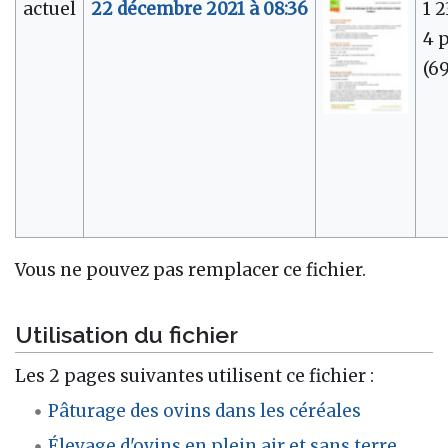
actuel
22 décembre 2021 à 08:36
1 2
4 
(69
Vous ne pouvez pas remplacer ce fichier.
Utilisation du fichier
Les 2 pages suivantes utilisent ce fichier :
Pâturage des ovins dans les céréales
Élevage d'ovins en plein air et sans terre