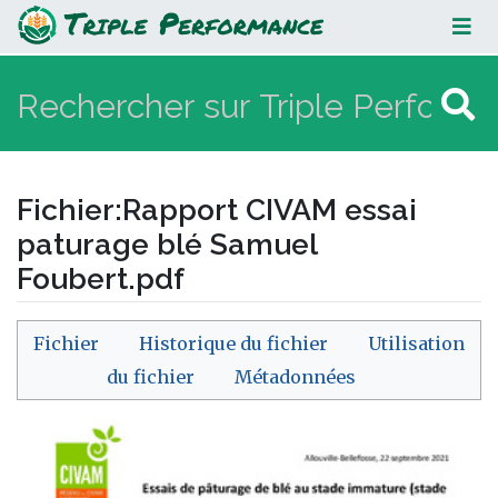
Rapport CIVAM essai paturage blé
Samuel Foubert.pdf
Fichier
:
Rapport CIVAM essai
paturage blé Samuel
Foubert.pdf
Aller à :
navigation
,
rechercher
Fichier
Historique du fichier
Utilisation
du fichier
Métadonnées