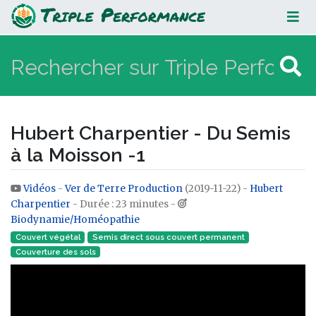
Hubert Charpentier - Du Semis à la
Moisson -1
Hubert Charpentier - Du Semis
à la Moisson -1
Vidéos
-
Ver de Terre Production
(2019-11-22) -
Hubert
Aller à :
navigation
,
rechercher
Charpentier
- Durée : 23 minutes -
Biodynamie/Homéopathie
Couvert végétal
Semis direct sous couvert permanent
Couverture des sols