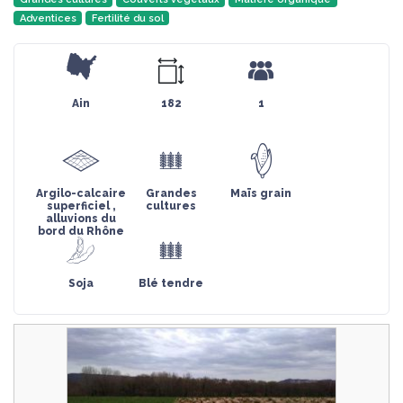
Adventices
Fertilité du sol
Ain
182
1
Argilo-calcaire
Grandes
Maïs grain
superficiel ,
cultures
alluvions du
bord du Rhône
Soja
Blé tendre