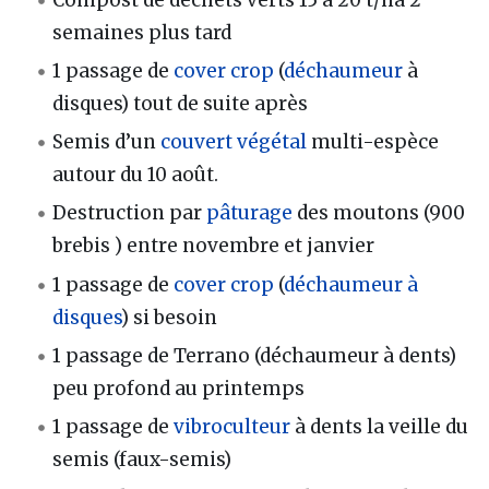
Compost de déchets verts 15 à 20 t/ha 2
semaines plus tard
1 passage de
cover crop
(
déchaumeur
à
disques) tout de suite après
Semis d’un
couvert végétal
multi-espèce
autour du 10 août.
Destruction par
pâturage
des moutons (900
brebis ) entre novembre et janvier
1 passage de
cover crop
(
déchaumeur à
disques
) si besoin
1 passage de Terrano (déchaumeur à dents)
peu profond au printemps
1 passage de
vibroculteur
à dents la veille du
semis (faux-semis)