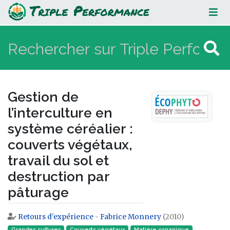
Gestion de l’interculture en
système céréalier : couverts
végétaux, travail du sol et
destruction par pâturage
Gestion de
l’interculture en
système céréalier :
couverts végétaux,
travail du sol et
destruction par
pâturage
Retours d'expérience
-
Fabrice Monnery
(2010)
Aller à :
navigation
,
rechercher
Grandes cultures
Couverts végétaux
Matière organique