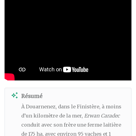
auto_awesome
Résumé
À Douarnenez, dans le Finistère, à moins
d’un kilomètre de la mer,
Erwan Caradec
conduit avec son frère une ferme laitière
de 175 ha, avec environ 95 vaches et 1