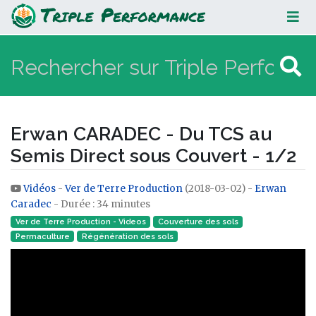
Erwan CARADEC - Du TCS au Semis
Direct sous Couvert - 1/2
Erwan CARADEC - Du TCS au
Semis Direct sous Couvert - 1/2
Vidéos
-
Ver de Terre Production
(2018-03-02) -
Erwan
Aller à :
navigation
,
rechercher
Caradec
- Durée : 34 minutes
Ver de Terre Production - Videos
Couverture des sols
Permaculture
Régénération des sols