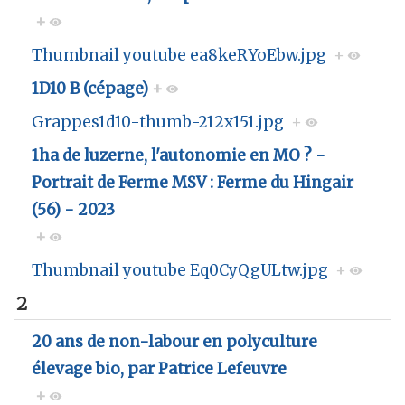
+
Thumbnail youtube ea8keRYoEbw.jpg
+
1D10 B (cépage)
+
Grappes1d10-thumb-212x151.jpg
+
1ha de luzerne, l'autonomie en MO ? -
Portrait de Ferme MSV : Ferme du Hingair
(56) - 2023
+
Thumbnail youtube Eq0CyQgULtw.jpg
+
2
20 ans de non-labour en polyculture
élevage bio, par Patrice Lefeuvre
+