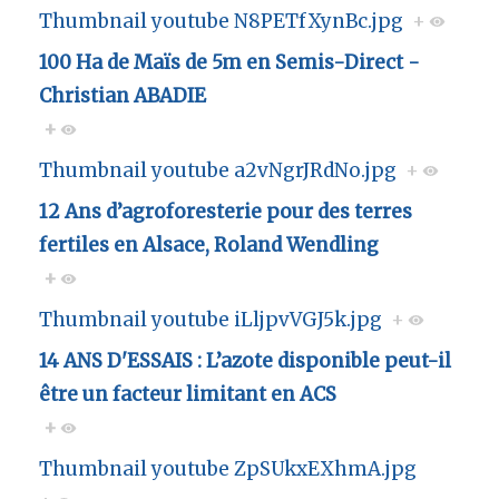
Thumbnail youtube N8PETfXynBc.jpg
+
100 Ha de Maïs de 5m en Semis-Direct -
Christian ABADIE
+
Thumbnail youtube a2vNgrJRdNo.jpg
+
12 Ans d’agroforesterie pour des terres
fertiles en Alsace, Roland Wendling
+
Thumbnail youtube iLljpvVGJ5k.jpg
+
14 ANS D'ESSAIS : L’azote disponible peut-il
être un facteur limitant en ACS
+
Thumbnail youtube ZpSUkxEXhmA.jpg