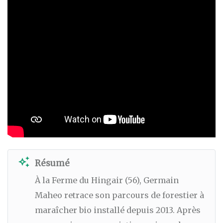
auto_awesome
Résumé
À la Ferme du Hingair (56), Germain
Maheo retrace son parcours de forestier à
maraîcher bio installé depuis 2013. Après