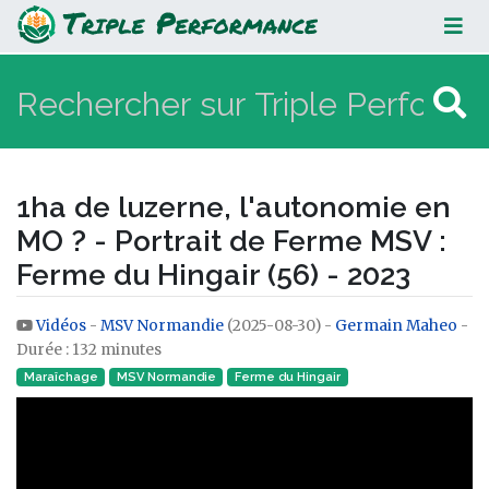
1ha de luzerne, l'autonomie en MO
? - Portrait de Ferme MSV : Ferme
du Hingair (56) - 2023
1ha de luzerne, l'autonomie en
MO ? - Portrait de Ferme MSV :
Ferme du Hingair (56) - 2023
Vidéos
-
MSV Normandie
(2025-08-30) -
Germain Maheo
-
Aller à :
navigation
,
rechercher
Durée : 132 minutes
Maraîchage
MSV Normandie
Ferme du Hingair