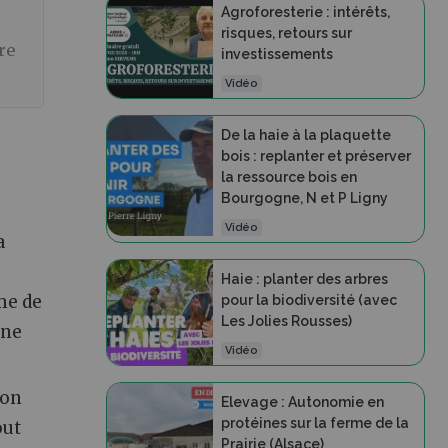
Agroforesterie : intérêts,
risques, retours sur
re
investissements
Vidéo
De la haie à la plaquette
bois : replanter et préserver
la ressource bois en
Bourgogne, N et P Ligny
Vidéo
a
e
Haie : planter des arbres
me de
pour la biodiversité (avec
Les Jolies Rousses)
gne
Vidéo
ion
Elevage : Autonomie en
protéines sur la ferme de la
out
Prairie (Alsace)