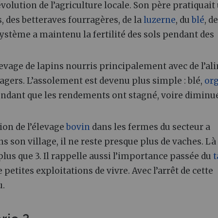
olution de l’agriculture locale. Son père pratiquait
, des betteraves fourragères, de la
luzerne
, du
blé
, de
 système a maintenu la fertilité des sols pendant des
élevage de lapins nourris principalement avec de l’a
ragers. L’assolement est devenu plus simple : blé,
or
pendant que les rendements ont stagné, voire diminu
tion de l’élevage
bovin
dans les fermes du secteur a
s son village, il ne reste presque plus de vaches. Là 
e plus que 3. Il rappelle aussi l’importance passée du
t
e petites exploitations de vivre. Avec l’arrêt de cette
u.