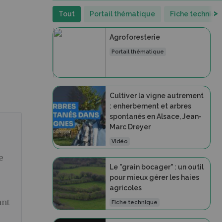
>
Tout
Portail thématique
Fiche techniqu
Agroforesterie
Portail thématique
Cultiver la vigne autrement
: enherbement et arbres
spontanés en Alsace, Jean-
Marc Dreyer
Vidéo
e
Le "grain bocager" : un outil
pour mieux gérer les haies
agricoles
ant
Fiche technique