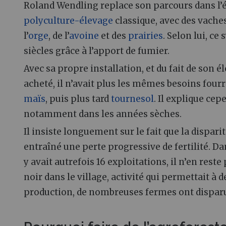
Roland Wendling replace son parcours dans l’év
polyculture-élevage
classique, avec des vaches
l’
orge
, de l’
avoine
et des
prairies
. Selon lui, ce
siècles grâce à l’apport de fumier.
Avec sa propre installation, et du fait de son 
acheté, il n’avait plus les mêmes besoins four
maïs
, puis plus tard
tournesol
. Il explique ce
notamment dans les années sèches.
Il insiste longuement sur le fait que la dispari
entraîné une perte progressive de fertilité. Dan
y avait autrefois 16 exploitations, il n’en rest
noir dans le village, activité qui permettait à d
production, de nombreuses fermes ont dispar