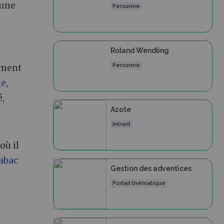
 une
Personne
Roland Wendling
Personne
liment
ge
,
é,
Azote
Intrant
où il
abac
Gestion des adventices
Portail thématique