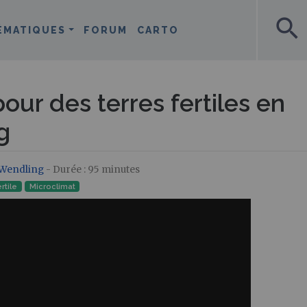
search
ÉMATIQUES
FORUM
CARTO
our des terres fertiles en
g
Wendling
- Durée : 95 minutes
rtile
Microclimat