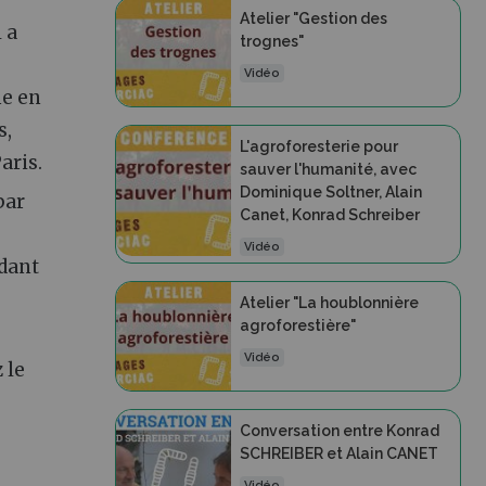
Atelier "Gestion des
 a
trognes"
Vidéo
he en
s,
L'agroforesterie pour
aris.
sauver l'humanité, avec
Dominique Soltner, Alain
par
Canet, Konrad Schreiber
Vidéo
ndant
Atelier "La houblonnière
agroforestière"
Vidéo
 le
Conversation entre Konrad
SCHREIBER et Alain CANET
Vidéo