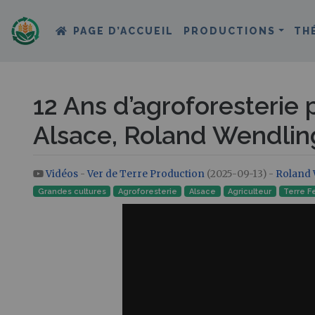
PAGE D’ACCUEIL
PRODUCTIONS
TH
12 Ans d’agroforesterie p
Alsace, Roland Wendlin
Vidéos
-
Ver de Terre Production
(2025-09-13) -
Roland 
Aller à :
navigation
,
rechercher
Grandes cultures
Agroforesterie
Alsace
Agriculteur
Terre Fe