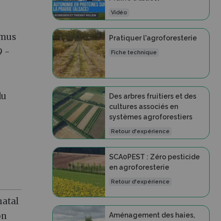
Vidéo
e
umus
Pratiquer l'agroforesterie
9 -
Fiche technique
du
Des arbres fruitiers et des
cultures associés en
systèmes agroforestiers
Retour d'expérience
SCA0PEST : Zéro pesticide
en agroforesterie
Retour d'expérience
natal
on
Aménagement des haies,