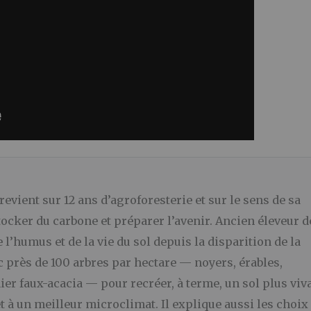
vient sur 12 ans d’agroforesterie et sur le sens de sa
stocker du carbone et préparer l’avenir. Ancien éleveur d
de l’humus et de la vie du sol depuis la disparition de la
c près de 100 arbres par hectare — noyers, érables,
nier faux-acacia — pour recréer, à terme, un sol plus viv
t à un meilleur microclimat. Il explique aussi les choix