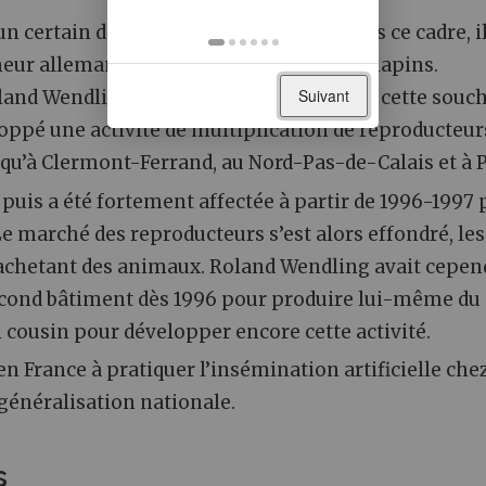
un certain développement régional. Dans ce cadre, il
ur allemand, créateur d’une souche de lapins.
Suivant
Roland Wendling comme multiplicateur de cette souc
veloppé une activité de multiplication de reproducteur
qu’à Clermont-Ferrand, au Nord-Pas-de-Calais et à P
, puis a été fortement affectée à partir de 1996-1997 
Le marché des reproducteurs s’est alors effondré, les
n achetant des animaux. Roland Wendling avait cepe
second bâtiment dès 1996 pour produire lui-même du
on cousin pour développer encore cette activité.
en France à pratiquer l’insémination artificielle chez
 généralisation nationale.
s