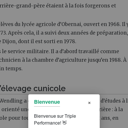
rrière-grand-père étaient à la fois forgerons et
élèves du lycée agricole d’Obernai, ouvert en 1968. Il 
73. Après cela, il a suivi deux années de préparation,
Dijon, dont il est sorti en 1978.
e service militaire. Il a d’abord travaillé comme
nicien à la chambre d’agriculture jusqu’en 1988. À
ein temps.
l’élevage cunicole
×
Wendling a consacré son mémoire de fin d’études à 
Bienvenue
e orienté une partie importante de sa carrière : à la
ole pour toute l’Alsace pendant cinq à six ans, en