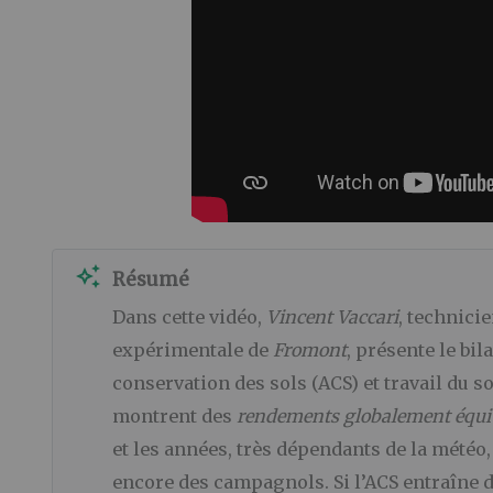
auto_awesome
Résumé
Dans cette vidéo,
Vincent Vaccari
, technici
expérimentale de
Fromont
, présente le bil
conservation des sols (ACS) et travail du s
montrent des
rendements globalement équi
et les années, très dépendants de la météo,
encore des campagnols. Si l’ACS entraîne 