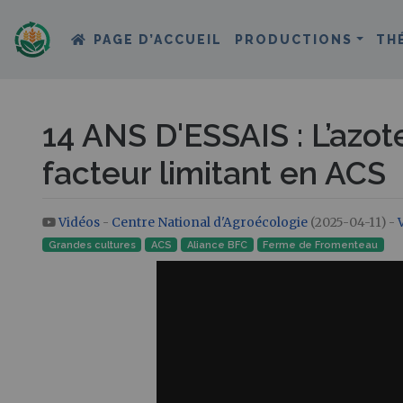
PAGE D’ACCUEIL
PRODUCTIONS
TH
14 ANS D'ESSAIS : L’azot
facteur limitant en ACS
Vidéos
-
Centre National d'Agroécologie
(2025-04-11) -
Aller à :
navigation
,
rechercher
Grandes cultures
ACS
Aliance BFC
Ferme de Fromenteau