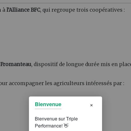
n à
l’Alliance BFC
, qui regroupe trois coopératives :
e Fromanteau
, dispositif de longue durée mis en plac
pour accompagner les agriculteurs intéressés par :
×
Bienvenue