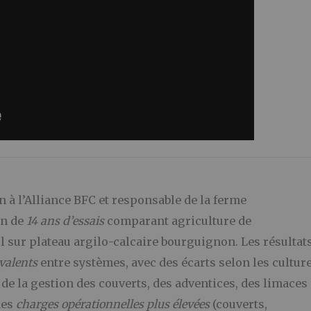
en à l’Alliance BFC et responsable de la ferme
an de
14 ans d’essais
comparant agriculture de
ol sur plateau argilo-calcaire bourguignon. Les résultat
valents
entre systèmes, avec des écarts selon les cultur
 de la gestion des couverts, des adventices, des limaces
des
charges opérationnelles plus élevées
(couverts,