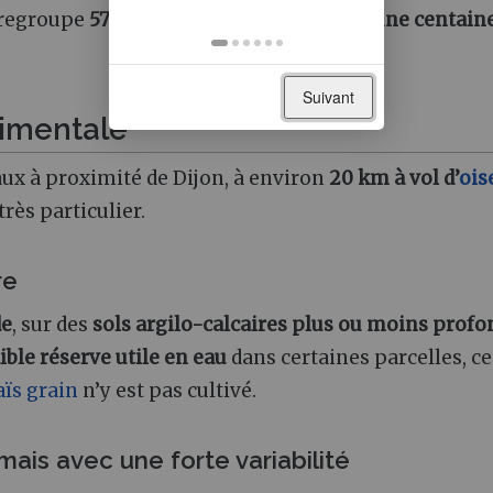
 regroupe
57 exploitations
, soit environ
une centain
Suivant
rimentale
aux à proximité de Dijon, à environ
20 km à vol d’
ois
rès particulier.
re
de
, sur des
sols argilo-calcaires plus ou moins profo
ible réserve utile en eau
dans certaines parcelles, ce
ïs grain
n’y est pas cultivé.
mais avec une forte variabilité