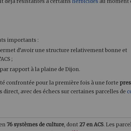
t déjà résistantes à certains
herbicides
au moment d
ts importants :
 permet d’avoir une structure relativement bonne et
’ACS ;
ar rapport à la plaine de Dijon.
été confrontée pour la première fois à une forte
pres
 direct, avec des échecs sur certaines parcelles de
c
 en
76 systèmes de culture
, dont
27 en ACS
. Les parce