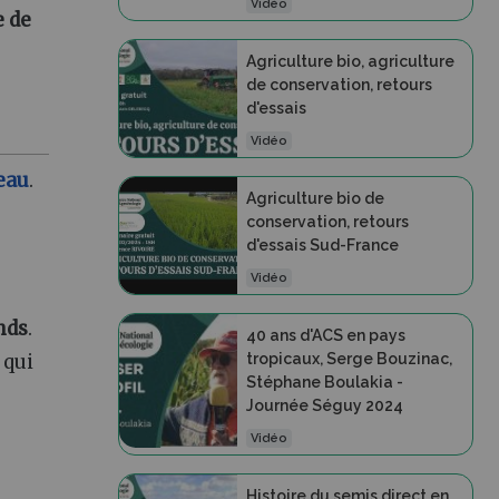
Vidéo
e de
Agriculture bio, agriculture
de conservation, retours
d'essais
Vidéo
eau
.
Agriculture bio de
conservation, retours
d'essais Sud-France
Vidéo
nds
.
40 ans d'ACS en pays
 qui
tropicaux, Serge Bouzinac,
Stéphane Boulakia -
Journée Séguy 2024
Vidéo
Histoire du semis direct en