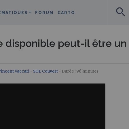
search
ÉMATIQUES
FORUM
CARTO
e disponible peut-il être un
Vincent Vaccari
-
SOL Couvert
- Durée : 96 minutes