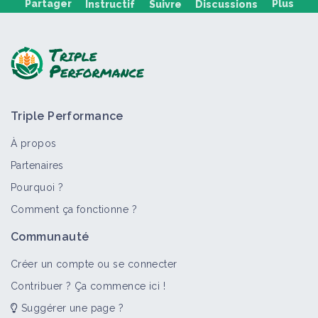
Partager
Plus
Instructif
Suivre
Discussions
Poser une question, partager un retour :
Triple Performance
À propos
Partenaires
Pourquoi ?
>
Tout
Bioagresseur
Portail thématique
Fiche techn
Comment ça fonctionne ?
Oïdium
Communauté
Bioagresseur
Créer un compte ou se connecter
Contribuer ? Ça commence ici !
Suggérer une page ?
Mildiou