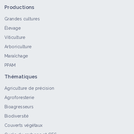
Bioagresseur
Productions
Grandes cultures
Élevage
Mildiou sur vigne – feuille et rameau
Viticulture
Bioagresseur
Arboriculture
Maraîchage
PPAM
Mildiou sur vigne – grappe et
inflorescence
Thématiques
Bioagresseur
Agriculture de précision
Agroforesterie
Oïdium sur vigne – feuille
Bioagresseurs
Bioagresseur
Biodiversité
Couverts végétaux