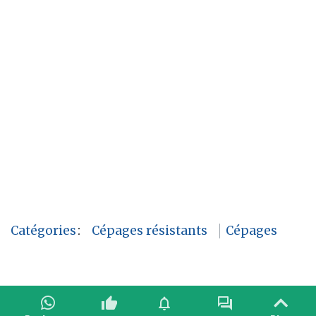
Catégories
:
Cépages résistants
Cépages
thumb_up
notifications
forum