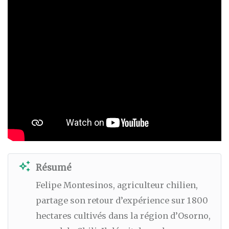
auto_awesome
Résumé
Felipe Montesinos, agriculteur chilien,
partage son retour d’expérience sur 1 800
hectares cultivés dans la région d’Osorno,