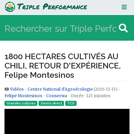
1800 HECTARES CULTIVÉS AU CHILI,
RETOUR D'EXPÉRIENCE, Felipe
Montesinos
1800 HECTARES CULTIVÉS AU
CHILI, RETOUR D'EXPÉRIENCE,
Felipe Montesinos
Vidéos
-
Centre National d'Agroécologie
(2025-11-15) -
Aller à :
navigation
,
rechercher
Felipe Montesinos
-
Conserwa
- Durée : 121 minutes
Grandes cultures
Semis direct
TCS