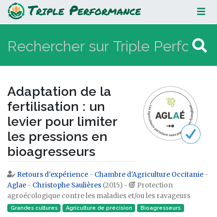
Adaptation de la fertilisation : un
levier pour limiter les pressions en
bioagresseurs
Adaptation de la
fertilisation : un
levier pour limiter
les pressions en
bioagresseurs
Retours d'expérience
-
Chambre d'Agriculture Occitanie
-
Aller à :
navigation
,
rechercher
Aglae
-
Christophe Saulières
(2015) -
Protection
agroécologique contre les maladies et/ou les ravageurs
Grandes cultures
Agriculture de précision
Bioagresseurs