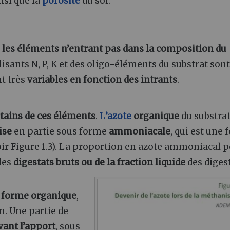
insi que la
porosité
du sol.
 les éléments n’entrant pas dans la composition du
lisants N, P, K et des oligo-éléments du substrat sont
nt très
variables en fonction des intrants
.
tains de ces éléments
.
L
’azote
organique
du substra
ise
en partie sous forme
ammoniacale
, qui est une
ir Figure 1.3). La proportion en azote ammoniacal p
des
digestats bruts ou de la fraction liquide
des digest
s
forme organique
,
n. Une partie de
vant l’apport
, sous