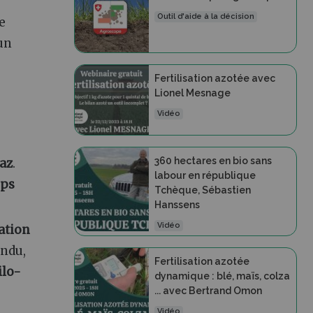
Outil d'aide à la décision
e
 un
Fertilisation azotée avec
Lionel Mesnage
Vidéo
360 hectares en bio sans
az
.
labour en république
mps
Tchèque, Sébastien
Hanssens
Vidéo
ation
andu,
Fertilisation azotée
ilo-
dynamique : blé, maïs, colza
... avec Bertrand Omon
Vidéo