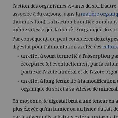
l’action des organismes vivants du sol. L’autre
associée à du carbone, dans la
matière organiq
(humification). La fraction humifiée minéralis
même vitesse que la matière organique du sol.
Par conséquent, on peut considérer
deux types
digestat pour l’alimentation azotée des
cultur
un effet
à court terme
lié à
l’absorption
par
réceptrice (et éventuellement par la cultu
partie de l’azote minéral et de l’azote orga
un effet
à long terme
lié à la
modification 
organique du sol et à sa
vitesse de minéral
En moyenne, le
digestat brut a une teneur en 
plus élevée qu’un fumier ou un lisier
, du fait 
par les éventuels substrats extérieurs (azote to