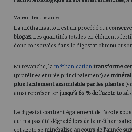
l’
activité biologique du sol serait améliorée
, a
Valeur fertilisante
La méthanisation est un procédé qui
conserve
biogaz
. Les quantités totales en éléments ferti
donc conservées dans le digestat obtenu et so
En revanche, la
méthanisation
transforme cer
(protéines et urée principalement) se
minéral
plus facilement assimilable par les plantes
(vo
ainsi représenter
jusqu’à 65 % de l’azote total
Le digestat contient également de l’azote sou
qui n’a pas été dégradé lors de la méthanisatio
cet azote se
minéralise au cours de l’année sui