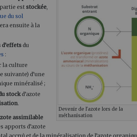
 partie est
stockée
,
ue du sol
era ensuite à la
 d’effets
du
es
:
 la culture
re suivante) d’une
nique minéralisé ;
du stock
d’azote
isation
.
Devenir de l'azote lors de la
méthanisation
azote assimilable
des apports d’azote
tal accru) et de la minéralisation de l’azote organiq