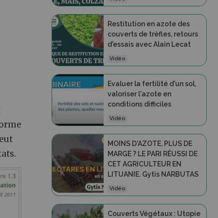
Restitution en azote des
couverts de trèfles, retours
d'essais avec Alain Lecat
Vidéo
Evaluer la fertilité d'un sol,
valoriser l'azote en
conditions difficiles
t
Vidéo
 forme
eut
MOINS D'AZOTE, PLUS DE
ats.
MARGE ? LE PARI RÉUSSI DE
CET AGRICULTEUR EN
LITUANIE. Gytis NARBUTAS
Vidéo
Couverts Végétaux : Utopie