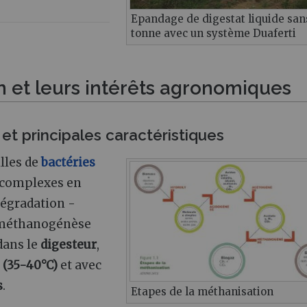
Epandage de digestat liquide san
tonne avec un système Duaferti
n et leurs intérêts agronomiques
et principales caractéristiques
lles de
bactéries
 complexes en
dégradation -
la méthanogénèse
dans le
digesteur
,
(35-40°C)
et avec
s
.
Etapes de la méthanisation