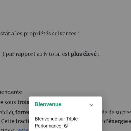
stat a les propriétés suivantes :
+
) par rapport au N total est
plus élevé
;
amendante
ve sous
trois formes
(voir Figure 1.2) :
×
Bienvenue
abile),
fortement minéralisable
, constituée de sucre
. Cette fraction de matière organique sert d’
énergie e
ries et
vers de terre
du sol ;