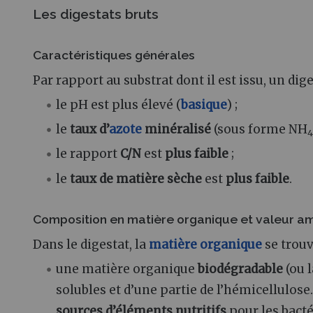
Les digestats bruts
Caractéristiques générales
Par rapport au substrat dont il est issu, un dige
le pH est plus élevé (
basique
) ;
le
taux d’
azote
minéralisé
(sous forme NH
4
le rapport
C/N
est
plus faible
;
le
taux de matière sèche
est
plus faible
.
Composition en matière organique et valeur 
Dans le digestat, la
matière organique
se trou
une matière organique
biodégradable
(ou l
solubles et d’une partie de l’hémicellulose
sources d’éléments nutritifs
pour les bacté