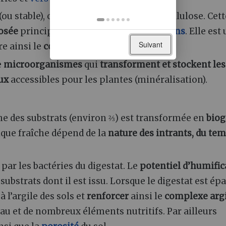
(ou stable), constituée de lignine et de cellulose. Cett
osée
principalement par les
champignons
. Elle est
Suivant
e ainsi le
complexe argilo-humique
;
e
microorganismes
qui
transforment et stockent les
ux
accessibles pour les plantes (minéralisation).
he des substrats (environ ⅔) est transformée en
biog
ique fraîche dépend de la
nature des intrants, du te
 par les bactéries du digestat. Le
potentiel d’humific
ubstrats dont il est issu. Lorsque le digestat est ép
 l’argile des sols et
renforcer
ainsi le
complexe arg
’eau et de nombreux éléments nutritifs. Par ailleurs