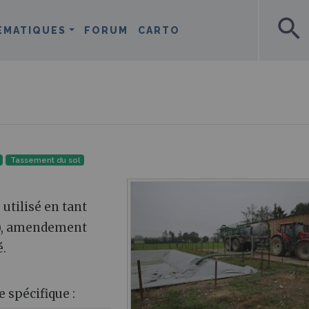
search
ÉMATIQUES
FORUM
CARTO
Tassement du sol
 utilisé en tant
de), amendement
é.
 spécifique :