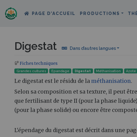
PAGE D’ACCUEIL
PRODUCTIONS
TH
Digestat
Dans d’autres langues
Fiches techniques
Aller à :
navigation
,
rechercher
Grandes cultures
Epandage
Digestat
Méthanisation
Azote
Le digestat est le résidu de la
méthanisation
.
Selon sa composition et sa texture, il peut être
que fertilisant de type II (pour la phase liqui
(pour la phase solide) ou encore être compost
L'épendage du digestat est décrit dans une page