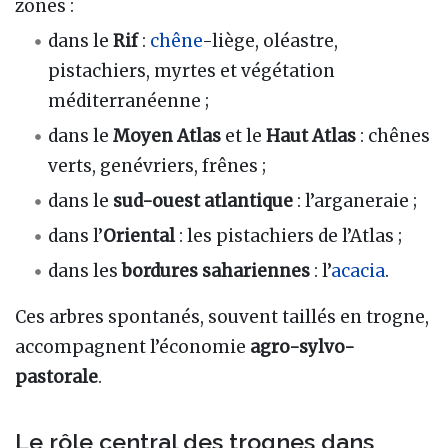
zones :
dans le
Rif
:
chêne
-liège, oléastre,
pistachiers, myrtes et végétation
méditerranéenne ;
dans le
Moyen Atlas
et le
Haut Atlas
: chênes
verts, genévriers, frênes ;
dans le
sud-ouest atlantique
: l’arganeraie ;
dans l’
Oriental
: les pistachiers de l’Atlas ;
dans les
bordures sahariennes
: l’
acacia
.
Ces arbres spontanés, souvent taillés en trogne,
accompagnent l’économie
agro-sylvo-
pastorale
.
Le rôle central des trognes dans