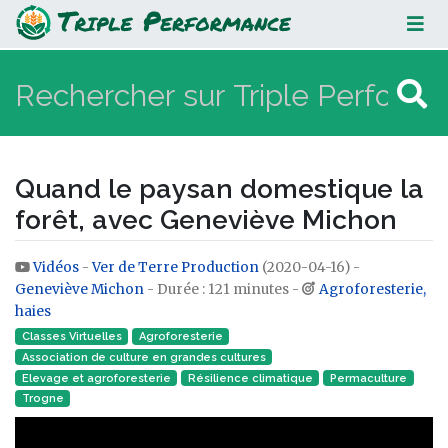
Quand le paysan domestique la
forêt, avec Geneviève Michon
Quand le paysan domestique la
forêt, avec Geneviève Michon
Vidéos
-
Ver de Terre Production
(2020-04-16) -
Aller à :
navigation
,
rechercher
Geneviève Michon
- Durée : 121 minutes -
Agroforesterie,
haies
Classes Virtuelles
Agroforesterie
Association de culture en grandes cultures
Elevage et agroforesterie
Résilience climatique
Permaculture
Trogne