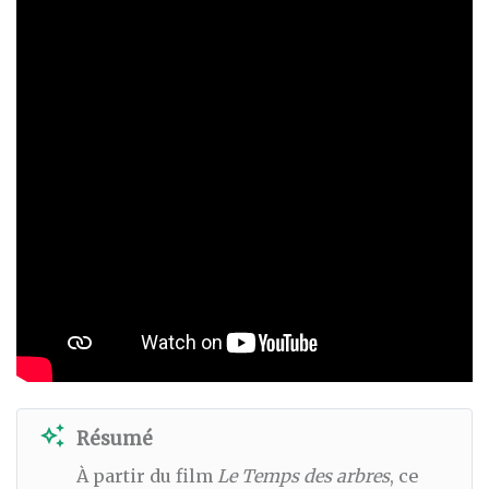
auto_awesome
Résumé
À partir du film
Le Temps des arbres
, ce