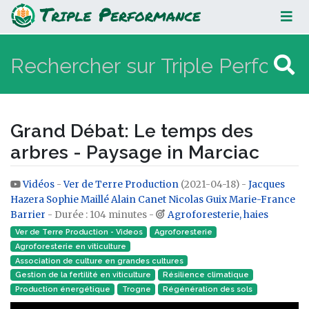
Grand Débat: Le temps des arbres -
Paysage in Marciac
Grand Débat: Le temps des
arbres - Paysage in Marciac
Vidéos
-
Ver de Terre Production
(2021-04-18) -
Jacques
Aller à :
navigation
,
rechercher
Hazera
Sophie Maillé
Alain Canet
Nicolas Guix
Marie-France
Barrier
- Durée : 104 minutes -
Agroforesterie, haies
Ver de Terre Production - Videos
Agroforesterie
Agroforesterie en viticulture
Association de culture en grandes cultures
Gestion de la fertilité en viticulture
Résilience climatique
Production énergétique
Trogne
Régénération des sols