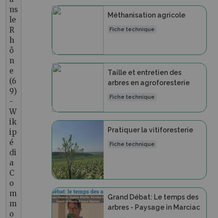
ns
Méthanisation agricole
le
R
Fiche technique
h
ô
n
e
Taille et entretien des
(6
arbres en agroforesterie
9)
Fiche technique
-
W
ik
Pratiquer la vitiforesterie
ip
é
Fiche technique
di
a
C
o
m
Grand Débat: Le temps des
m
arbres - Paysage in Marciac
o