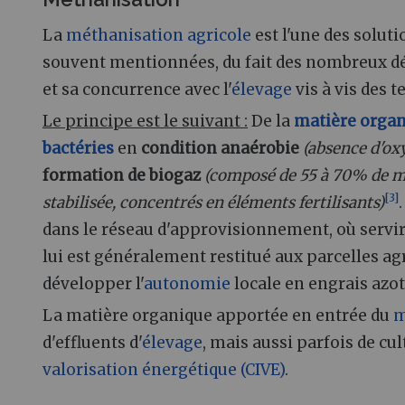
La
méthanisation agricole
est l'une des solut
souvent mentionnées, du fait des nombreux dé
et sa concurrence avec l'
élevage
vis à vis des t
Le principe est le suivant
:
De la
matière orga
bactéries
en
condition anaérobie
(absence d'ox
formation de biogaz
(composé de 55 à 70% de 
[
3
]
stabilisée, concentrés en éléments fertilisants)
dans le réseau d'approvisionnement, où servir 
lui est généralement restitué aux parcelles ag
développer l'
autonomie
locale en engrais azot
La matière organique apportée en entrée du
m
d'effluents d'
élevage
, mais aussi parfois de cu
valorisation énergétique (CIVE)
.