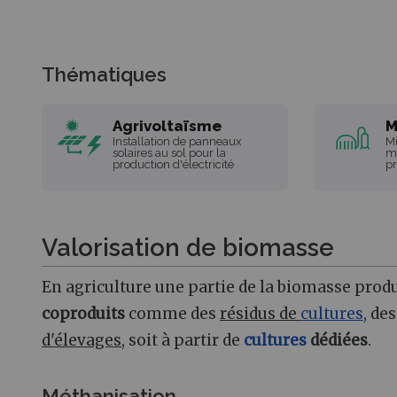
Thématiques
Agrivoltaïsme
M
Installation de panneaux
Mi
solaires au sol pour la
mé
production d'électricité
pr
Valorisation de biomasse
En agriculture une partie de la biomasse produi
coproduits
comme des
résidus de
cultures
, de
d'élevages
, soit à partir de
cultures
dédiées
.
Méthanisation