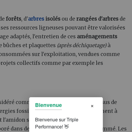
 de
forêts
, d'
arbres
isolés
ou de
rangées d'arbres
de
ses ressources ligneuses pouvant être valorisées
lage adaptés, l'entretien de ces
aménagements
e bûches et plaquettes
(après déchiquetage)
à
 consommées sur l'exploitation, vendues comme
projets collectifs comme par exemple les
nsidéré comme renouvelable
: son processus de
×
Bienvenue
rgies fossiles. Il est produit principalement à
et l'amidon sont fermentés par l'action de
oré dans de l'
essence
avant d'être consommé. Les