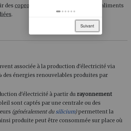
ir des
coproduits
de diverses industries (aliments
diées
.
Suivant
vent associée à la production d'électricité via
% des énergies renouvelables produites par
ction d'électricité à partir du
rayonnement
oleil sont captés par une centrale ou des
teurs
(généralement du
silicium
)
permettent la
té ainsi produite peut être consommée sur place où