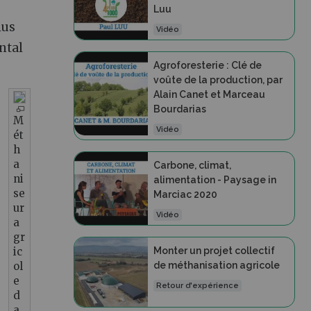
Luu
lus
Vidéo
ntal
Agroforesterie : Clé de
voûte de la production, par
Alain Canet et Marceau
Bourdarias
M
Vidéo
ét
h
a
Carbone, climat,
ni
alimentation - Paysage in
se
Marciac 2020
ur
Vidéo
a
gr
Monter un projet collectif
ic
de méthanisation agricole
ol
e
Retour d'expérience
d
a