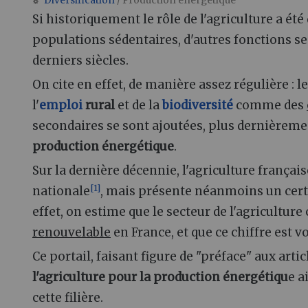
Diversification
/ Production énergétique
Aller à :
navigation
,
rechercher
Si historiquement le rôle de l'agriculture a été
populations sédentaires, d'autres fonctions se 
derniers siècles.
On cite en effet, de manière assez régulière
: l
l'
emploi
rural
et de la
biodiversité
comme des
secondaires se sont ajoutées, plus dernièreme
production énergétique
.
Sur la dernière décennie, l'agriculture frança
[
1
]
nationale
, mais présente néanmoins un cert
effet, on estime que le secteur de l'agricultur
renouvelable
en France, et que ce chiffre est 
Ce portail, faisant figure de "préface" aux artic
l'agriculture pour la production énergétiqu
e a
cette filière.