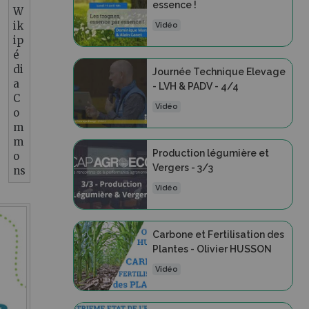
essence !
W
ik
Vidéo
ip
é
di
Journée Technique Elevage
a
- LVH & PADV - 4/4
C
Vidéo
o
m
m
Production légumière et
o
Vergers - 3/3
ns
Vidéo
Carbone et Fertilisation des
Plantes - Olivier HUSSON
Vidéo