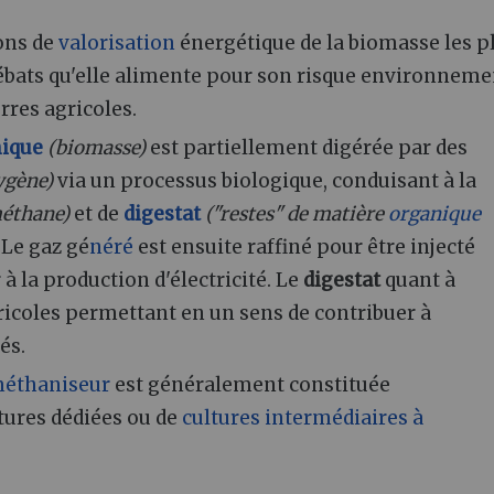
ions de
valorisation
énergétique de la biomasse les p
bats qu'elle alimente pour son risque environneme
erres agricoles.
nique
(biomasse)
est partiellement digérée par des
ygène)
via un processus biologique, conduisant à la
méthane)
et de
digestat
("restes" de matière
organique
. Le gaz gé
néré
est ensuite raffiné pour être injecté
à la production d'électricité. Le
digestat
quant à
ricoles permettant en un sens de contribuer à
és.
éthaniseur
est généralement constituée
ltures dédiées ou de
cultures intermédiaires à