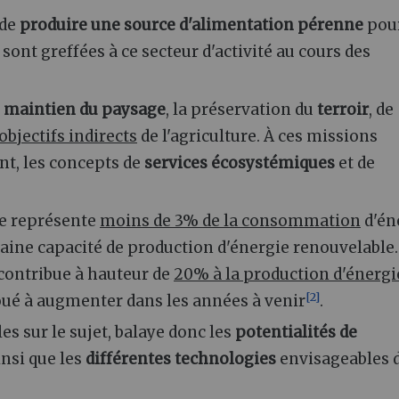
 de
produire une source d'alimentation pérenne
pour
sont greffées à ce secteur d'activité au cours des
e
maintien du paysage
, la préservation du
terroir
, de
objectifs indirects
de l'agriculture. À ces missions
nt, les concepts de
services écosystémiques
et de
ise représente
moins de 3% de la consommation
d'én
aine capacité de production d'énergie renouvelable.
e contribue à hauteur de
20% à la production d'énergi
[
2
]
voué à augmenter dans les années à venir
.
les sur le sujet, balaye donc les
potentialités de
insi que les
différentes technologies
envisageables 