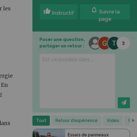
 les
notifications
thumb_up
Suivre la
Instructif
page
Poser une question,
3
partager un retour :
ergie
 En
e
>
Tout
Retour d'expérience
Vidéo
Fic
dans
Essais de panneaux