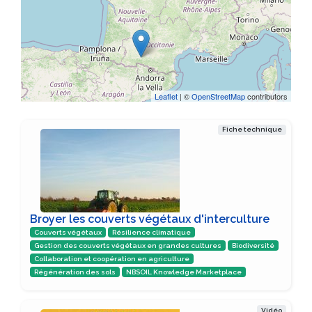
Leaflet
| ©
OpenStreetMap
contributors
Fiche technique
Broyer les couverts végétaux d'interculture
Couverts végétaux
Résilience climatique
Gestion des couverts végétaux en grandes cultures
Biodiversité
Collaboration et coopération en agriculture
Régénération des sols
NBSOIL Knowledge Marketplace
Vidéo