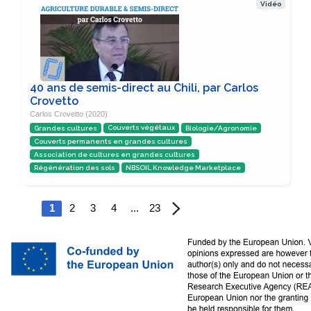
Vidéo
40 ans de semis-direct au Chili, par Carlos
Crovetto
Carlos Crovetto (2020)
Grandes cultures
Couverts végétaux
Biologie/Agronomie
Couverts permanents en grandes cultures
Association de cultures en grandes cultures
Régénération des sols
NBSOIL Knowledge Marketplace
1
2
3
4
...
23