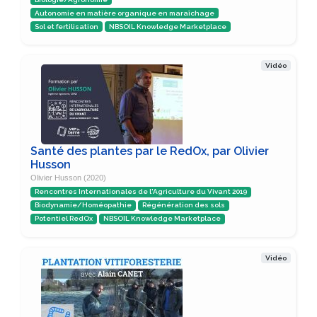
Autonomie en matière organique en maraîchage
Sol et fertilisation
NBSOIL Knowledge Marketplace
Vidéo
Santé des plantes par le RedOx, par Olivier
Husson
Olivier Husson (2020)
Rencontres Internationales de l'Agriculture du Vivant 2019
Biodynamie/Homéopathie
Régénération des sols
Potentiel RedOx
NBSOIL Knowledge Marketplace
Vidéo