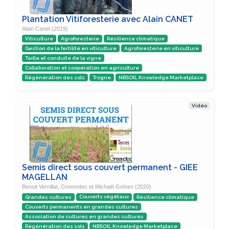
Plantation Vitiforesterie avec Alain CANET
Alain Canet (2019)
Viticulture
Agroforesterie
Résilience climatique
Gestion de la fertilité en viticulture
Agroforesterie en viticulture
Taille et conduite de la vigne
Collaboration et coopération en agriculture
Régénération des sols
Trogne
NBSOIL Knowledge Marketplace
Vidéo
Semis direct sous couvert permanent - GIEE
MAGELLAN
Benoit Vernillat, Greenotec et Michaël Geloen (2020)
Grandes cultures
Couverts végétaux
Résilience climatique
Couverts permanents en grandes cultures
Association de cultures en grandes cultures
Régénération des sols
NBSOIL Knowledge Marketplace