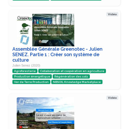
Vidéo
Assemblée Générale Greenotec - Julien
SENEZ. Partie 1 : Créer son système de
culture
Julien Senez (2020)
Agroforesterie
Collaboration et coopération en agriculture
Production énergétique
Régénération des sols
Ver de Terre Production
NBSOIL Knowledge Marketplace
Vidéo