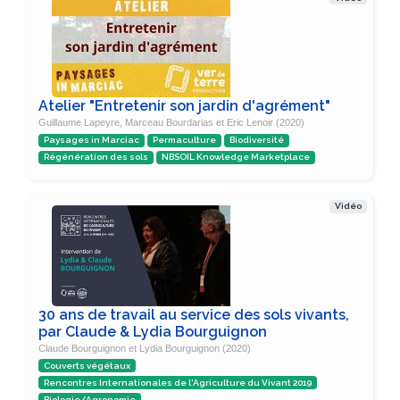
Atelier "Entretenir son jardin d'agrément"
Guillaume Lapeyre, Marceau Bourdarias et Eric Lenoir (2020)
Paysages in Marciac
Permaculture
Biodiversité
Régénération des sols
NBSOIL Knowledge Marketplace
Vidéo
30 ans de travail au service des sols vivants,
par Claude & Lydia Bourguignon
Claude Bourguignon et Lydia Bourguignon (2020)
Couverts végétaux
Rencontres Internationales de l'Agriculture du Vivant 2019
Biologie/Agronomie