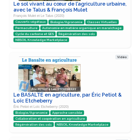
Le sol vivant au cœur de l’agriculture urbaine,
avec le Talus & François Mulet
François Mulet et Le Talus (2020)
Couverts végétaux
Biologie/Agronomie
Classes Virtuelles
Permaculture
Autonomie en matière organique en maraîchage
Cycle du carbone et GES
Régénération des sols
NBSOIL Knowledge Marketplace
Vidéo
Le BASALTE en agriculture, par Éric Petiot &
Loïc Etcheberry
Éric Petiot et Loïc Etcheberry (2020)
Biologie/Agronomie
Approche sensible
Collaboration et coopération en agriculture
Régénération des sols
NBSOIL Knowledge Marketplace