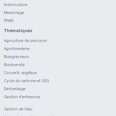
Arboriculture
Maraîchage
PPAM
Pâturins
Bioagresseur
Thématiques
Agriculture de précision
Agroforesterie
Panics
Bioagresseurs
Bioagresseur
Biodiversité
Couverts végétaux
Cycle du carbone et GES
Sétaires
Désherbage
Bioagresseur
Gestion d'entreprise
Gestion de l’eau
Maïs (repousse)