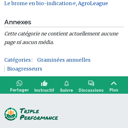
Le brome en bio-indication
,
AgroLeague
Annexes
Cette catégorie ne contient actuellement aucune
page ni aucun média.
Catégories
:
Graminées annuelles
Bioagresseurs
thumb_up
notifications
forum
Partager
Plus
Instructif
Suivre
Discussions
Poser une question, partager un retour :