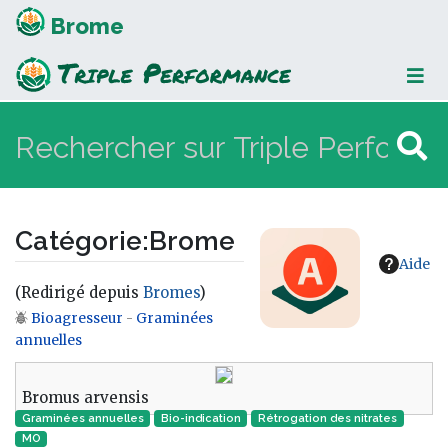
Brome
Catégorie
:
Brome
Aide
(Redirigé depuis
Bromes
)
Bioagresseur
-
Graminées
Aller à :
navigation
,
rechercher
annuelles
Bromus arvensis
Graminées annuelles
Bio-indication
Rétrogation des nitrates
MO