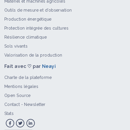
Matériel et machines agricoles
Bioagresseur
Outils de mesure et d’observation
Production énergétique
Protection intégrée des cultures
Digitaire sanguine
Résilience climatique
Bioagresseur
Sols vivants
Valorisation de la production
Fait avec ♡ par
Neayi
Phalaris paradoxal
Bioagresseur
Charte de la plateforme
Mentions légales
Open Source
Agrostis jouet du vent
Contact
-
Newsletter
Bioagresseur
Stats