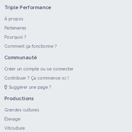
Triple Performance
À propos
Partenaires
Pourquoi ?
>
Tout
Bioagresseur
Portail thématique
Fiche techn
Comment ça fonctionne ?
Graminées annuelles
Communauté
Bioagresseur
Créer un compte ou se connecter
Contribuer ? Ça commence ici !
Suggérer une page ?
Matière organique
Portail thématique
Productions
Grandes cultures
Élevage
Avoines annuelles
Viticulture
Bioagresseur