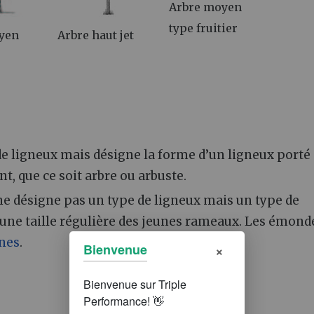
Arbre moyen
type fruitier
yen
Arbre haut jet
de ligneux mais désigne la forme d’un ligneux porté
t, que ce soit arbre ou arbuste.
e désigne pas un type de ligneux mais un type de
 une taille régulière des jeunes rameaux. Les émond
nes
.
×
Bienvenue