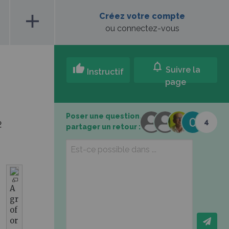
add
Créez votre compte
ou connectez-vous
notifications
thumb_up
Suivre la
Instructif
page
Poser une question,
4
partager un retour :
A
gr
of
or