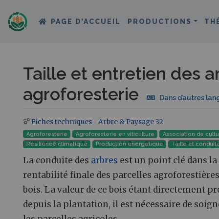
PAGE D’ACCUEIL
PRODUCTIONS
TH
Taille et entretien des a
agroforesterie
Dans d’autres lan
Fiches techniques
-
Arbre & Paysage 32
Aller à :
navigation
,
rechercher
Agroforesterie
Agroforesterie en viticulture
Association de cult
Résilience climatique
Production énergétique
Taille et conduit
La conduite des
arbres
est un point clé dans la
rentabilité finale des parcelles agroforestièr
bois. La valeur de ce bois étant directement p
depuis la plantation, il est nécessaire de soig