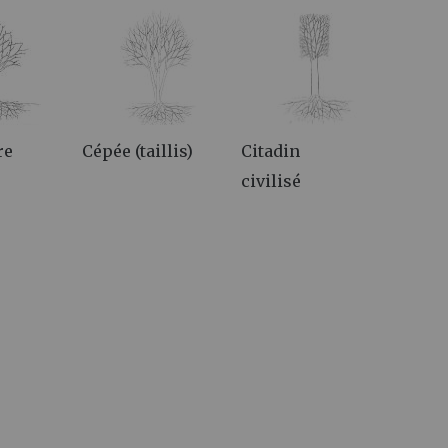
re
Cépée (taillis)
Citadin
civilisé