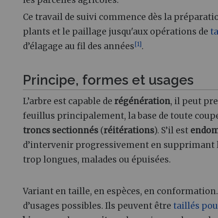
les parcelles agricoles.
Ce travail de suivi commence dès la préparatio
plants et le paillage jusqu'aux opérations de
ta
[
1
]
d’élagage au fil des années
.
Principe, formes et usages
L’arbre est capable de
régénération
, il peut pr
feuillus principalement, la base de toute coup
troncs sectionnés
(
réitérations
). S’il est
endo
d’intervenir progressivement en supprimant 
trop longues, malades ou épuisées.
Variant en taille, en espèces, en conformation.
d’usages possibles. Ils peuvent être
taillés pou