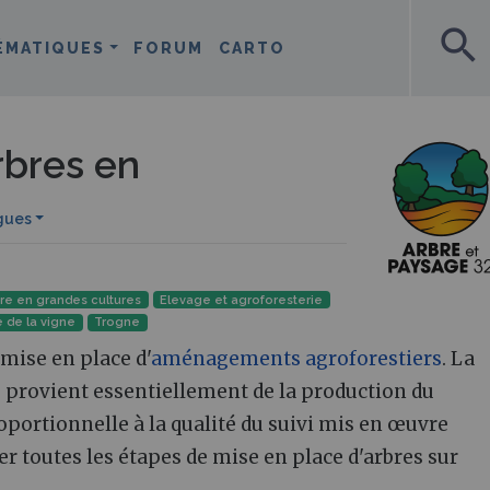
search
ÉMATIQUES
FORUM
CARTO
rbres en
gues
ure en grandes cultures
Elevage et agroforesterie
e de la vigne
Trogne
 mise en place d'
aménagements agroforestiers
. La
es provient essentiellement de la production du
roportionnelle à la qualité du suivi mis en œuvre
ner toutes les étapes de mise en place d'arbres sur