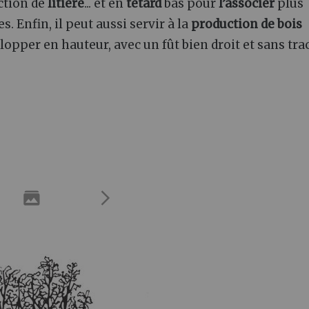
ction de
litière
... et en
tétard
bas pour
l’associer
plus
. Enfin, il peut aussi servir à la
production de bois
velopper en hauteur, avec un fût bien droit et sans tra