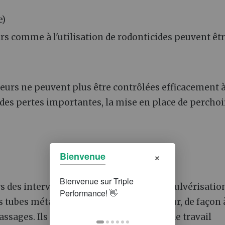
e)
irs comme à l'utilisation de rodonticides peuvent êt
geurs ne peuvent plus être contrôlées efficacement 
t des pertes importantes, la mise en place de perchoi
×
Bienvenue
 des interventions dans les parcelles (pulvérisatio
s tubes métalliques de diamètre supérieur, de façon 
assages. Ils nécessitent aussi un temps de travail