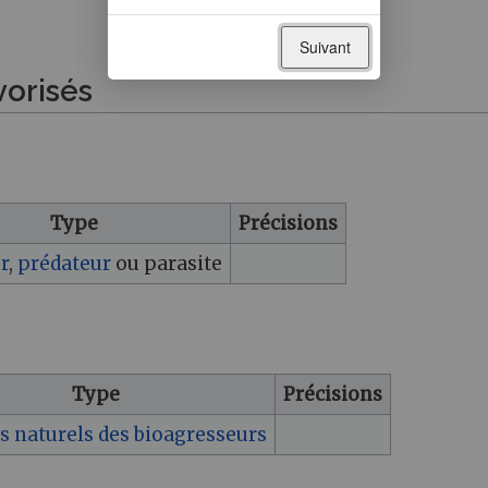
Suivant
vorisés
Type
Précisions
r
,
prédateur
ou parasite
Type
Précisions
 naturels des bioagresseurs