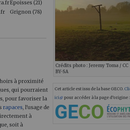
a.fr
Epoisses (21)
fr
Grignon (78)
Crédits photo : Jeremy Toma / CC
BY-SA
choirs à proximité
Cet article est issu de la base GECO.
Cl
ques, qui pourraient
ici
pour accéder à la page d’origine :
rs, pour favoriser la
es
rapaces
, l'usage de
 directement à
ue, soit à