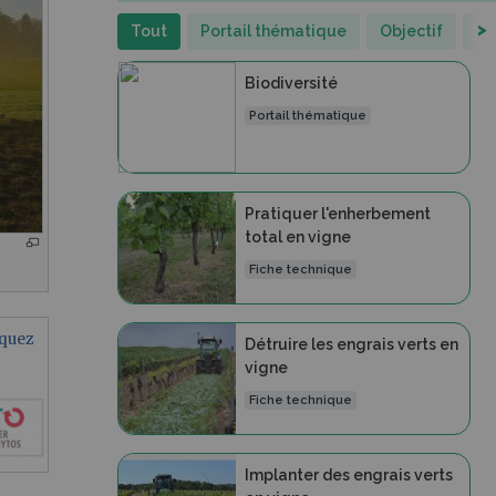
>
Tout
Portail thématique
Objectif
Fi
Biodiversité
Portail thématique
Pratiquer l'enherbement
total en vigne
Fiche technique
iquez
Détruire les engrais verts en
vigne
Fiche technique
Implanter des engrais verts