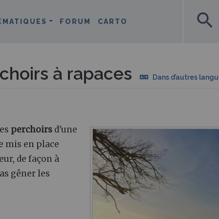
search
ÉMATIQUES
FORUM
CARTO
choirs à rapaces
Dans d’autres lang
des
perchoirs
d'une
re mis en place
ur, de façon à
as gêner les