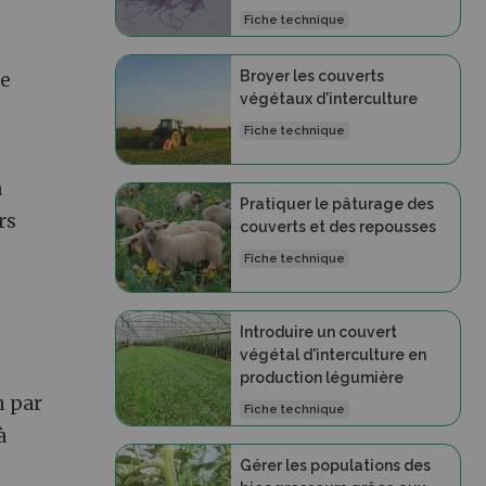
Fiche technique
Broyer les couverts
re
végétaux d'interculture
Fiche technique
à
Pratiquer le pâturage des
rs
couverts et des repousses
Fiche technique
Introduire un couvert
végétal d'interculture en
production légumière
n par
Fiche technique
à
Gérer les populations des