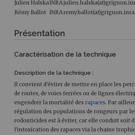
Julien Halska
INRA
julien.halska(at)grignon.inr
Rémy Ballot
INRA
remy.ballot(at)grignon.inra.
Présentation
Caractérisation de la technique
Description de la technique :
Il convient d'éviter de mettre en place les per
de routes, de voies ferrées ou de lignes électri
engendrer la mortalité des
rapaces
. Par ailleu
régulation des populations de rongeurs par l
rodonticides est à éviter, car elle conduit soit
l'intoxication des rapaces via la chaine trophiq