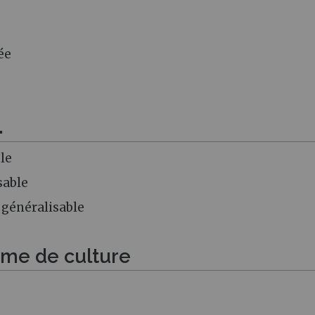
ée
.
le
sable
 généralisable
tème de culture