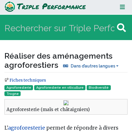
Réaliser des aménagements
agroforestiers
Réaliser des aménagements
agroforestiers
Dans d’autres langues
Fiches techniques
Aller à :
navigation
,
rechercher
Agroforesterie
Agroforesterie en viticulture
Biodiversité
Trogne
Agroforesterie (maïs et châtaigniers)
L'
agroforesterie
permet de répondre à divers