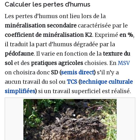
Calculer les pertes d’humus
Les pertes d’humus ont lieu lors de la
minéralisation secondaire
caractérisée par le
coefficient de minéralisation K2
. Exprimé
en %
,
il traduit la part d’humus dégradée par la
pédofaune
. Il varie en fonction de la
texture du
sol
et des
pratiques agricoles
choisies. En
MSV
on choisira donc
SD (
semis direct
)
s’il n’y a
aucun travail du sol ou
TCS
(
technique culturale
simplifiées
)
si un travail superficiel est réalisé.