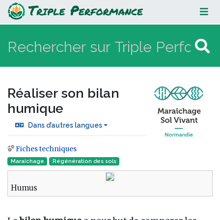
Réaliser son bilan humique
Réaliser son bilan
humique
Dans d’autres langues
Fiches techniques
Aller à :
navigation
,
rechercher
Maraîchage
Régénération des sols
Humus