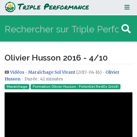
Olivier Husson 2016 - 4/10
Olivier Husson 2016 - 4/10
Vidéos
-
Maraîchage Sol Vivant
(2017-04-16) -
Olivier
Aller à :
navigation
,
rechercher
Husson
- Durée : 42 minutes
Maraîchage
Formation Olivier Husson : Potentiel RedOx (2016)