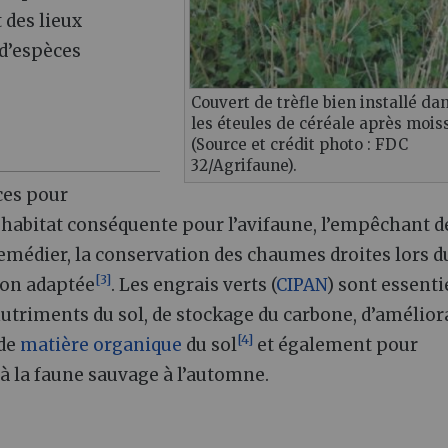
 des lieux
 d’espèces
Couvert de trèfle bien installé da
les éteules de céréale après mois
(Source et crédit photo : FDC
32/Agrifaune).
ces pour
habitat conséquente pour l’avifaune, l’empêchant d
remédier, la conservation des chaumes droites lors d
[
3
]
ion adaptée
. Les engrais verts (
CIPAN
) sont essenti
nutriments du sol, de stockage du carbone, d’amélior
[
4
]
 de
matière organique
du sol
et également pour
à la faune sauvage à l’automne.