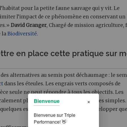
habitat pour la petite faune sauvage qui y vit. Le
imiter l’impact de ce phénomène en conservant un 
ces.»
David Granger
, Chargé de mission agriculture,
e la
Biodiversité
.
re en place cette pratique sur 
ste des alternatives au semis post déchaumage : le sem
ct
dans les éteules. Les engrais verts composés de
ce seule ne peut répondre à tous les objectifs. Les
×
Bienvenue
ralement plus productifs que les mélanges simples.
quelques espèces qui arriveront à se développer que