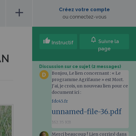
add
Créez votre compte
ou connectez-vous
notifications
thumb_up
Suivre la
Instructif
page
AN
Discussion sur ce sujet (2 messages)
Bonjou, Le lien concernant : « Le
programme Agrifaune » est Mort.
J’ai, je crois, un nouveau lien pour ce
document ici :
fdc45.fr
unnamed-file-36.pdf
162.35 KB
Merci beaucoup ! Lien corrigé dans