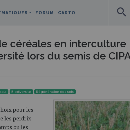
search
ÉMATIQUES
FORUM
CARTO
e céréales en interculture
ersité lors du semis de CIP
sols
Biodiversité
Régénération des sols
choix pour les
les perdrix
hamps ou les