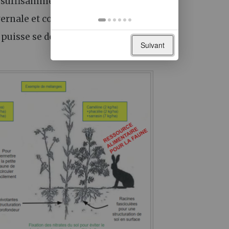
e suffisamment :
vernale et concurrencer les adventices
[
6
]
 puisse se déplacer facilement
.
Suivant