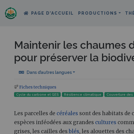
PAGE D’ACCUEIL
PRODUCTIONS
TH
Maintenir les chaumes d
pour préserver la biodiv
Dans d’autres langues
Fiches techniques
Aller à :
navigation
,
rechercher
Cycle du carbone et GES
Résilience climatique
Couverture des 
Les parcelles de
céréales
sont des habitats de 
espèces inféodées aux grandes
cultures
comme 
grises, les cailles des
blés
, les alouettes des c