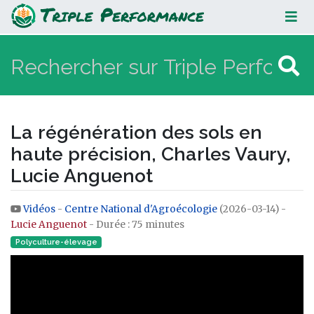
La régénération des sols en haute
précision, Charles Vaury, Lucie
Anguenot
La régénération des sols en
haute précision, Charles Vaury,
Lucie Anguenot
Vidéos
-
Centre National d'Agroécologie
(2026-03-14) -
Aller à :
navigation
,
rechercher
Lucie Anguenot
- Durée : 75 minutes
Polyculture-élevage