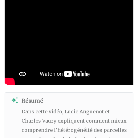
auto_awesome
Résumé
Dans cette vidéo, Lucie Anguenot et
Charles Vaury expliquent comment mieux
comprendre l’hétérogénéité des parcelles