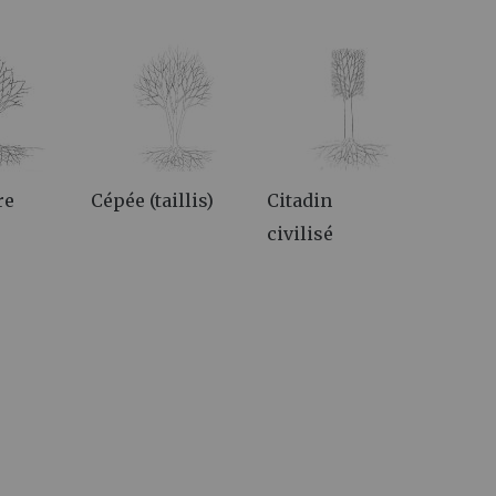
re
Cépée (taillis)
Citadin
civilisé