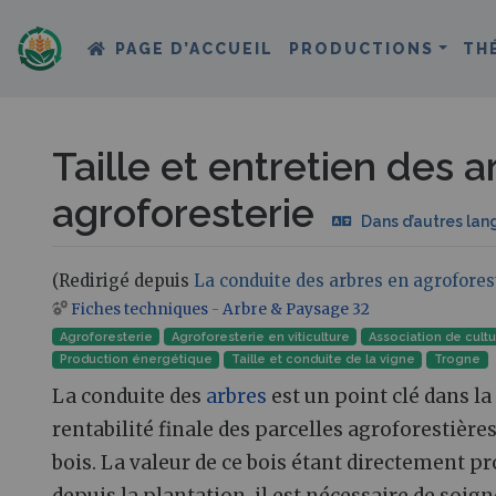
PAGE D’ACCUEIL
PRODUCTIONS
TH
Taille et entretien des a
agroforesterie
Dans d’autres lan
(Redirigé depuis
La conduite des arbres en agrofores
Fiches techniques
-
Arbre & Paysage 32
Aller à :
navigation
,
rechercher
Agroforesterie
Agroforesterie en viticulture
Association de cult
Production énergétique
Taille et conduite de la vigne
Trogne
La conduite des
arbres
est un point clé dans la
rentabilité finale des parcelles agroforestièr
bois. La valeur de ce bois étant directement p