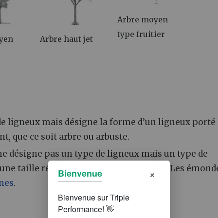
Arbre moyen
type fruitier
yen
Arbre haut jet
de ligneux mais désigne la forme d’un ligneux porté
t, que ce soit arbre ou arbuste.
e désigne pas un type de ligneux mais un type de
 une taille régulière des jeunes rameaux. Les émond
×
Bienvenue
nes
.