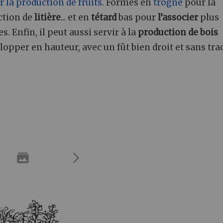
r la production de fruits
. Formés en
trogne
pour la
ction de
litière
... et en
tétard
bas pour
l’associer
plus
. Enfin, il peut aussi servir à la
production de bois
velopper en hauteur, avec un fût bien droit et sans tra