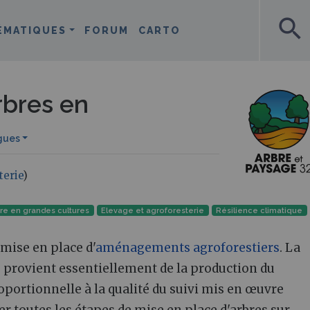
search
ÉMATIQUES
FORUM
CARTO
rbres en
gues
terie
)
ure en grandes cultures
Elevage et agroforesterie
Résilience climatique
 mise en place d'
aménagements agroforestiers
. La
es provient essentiellement de la production du
roportionnelle à la qualité du suivi mis en œuvre