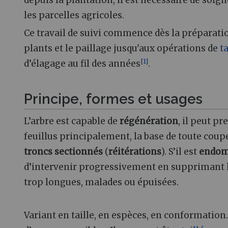
depuis la plantation, il est nécessaire de soig
les parcelles agricoles.
Ce travail de suivi commence dès la préparatio
plants et le paillage jusqu'aux opérations de
ta
[
1
]
d’élagage au fil des années
.
Principe, formes et usages
L’arbre est capable de
régénération
, il peut pr
feuillus principalement, la base de toute coup
troncs sectionnés
(
réitérations
). S’il est
endo
d’intervenir progressivement en supprimant 
trop longues, malades ou épuisées.
Variant en taille, en espèces, en conformation.