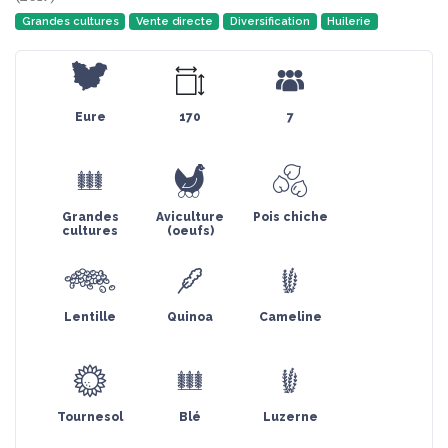
Grandes cultures
Vente directe
Diversification
Huilerie
Eure
170
7
Grandes
Aviculture
Pois chiche
cultures
(oeufs)
Lentille
Quinoa
Cameline
Tournesol
Blé
Luzerne