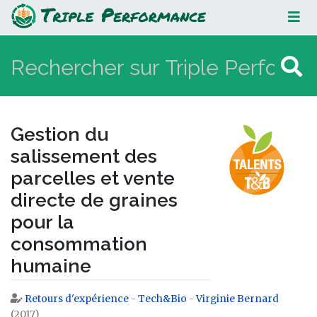
Gestion du salissement des
parcelles et vente directe de
graines pour la consommation
humaine
Gestion du
salissement des
parcelles et vente
directe de graines
pour la
consommation
humaine
Retours d'expérience
-
Tech&Bio
-
Virginie Bernard
Aller à :
navigation
,
rechercher
(2017)