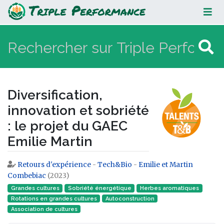
Diversification, innovation et
sobriété : le projet du GAEC Emilie
Martin
Diversification,
innovation et sobriété
: le projet du GAEC
Emilie Martin
Retours d'expérience
-
Tech&Bio
-
Emilie et Martin
Aller à :
navigation
,
rechercher
Combebiac
(2023)
Grandes cultures
Sobriété énergétique
Herbes aromatiques
Rotations en grandes cultures
Autoconstruction
Association de cultures