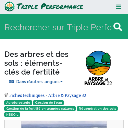
Des arbres et des sols : éléments-
clés de fertilité
Des arbres et des
sols : éléments-
clés de fertilité
Dans d’autres langues
Fiches techniques
-
Arbre & Paysage 32
Aller à :
navigation
,
rechercher
Agroforesterie
Gestion de l'eau
Gestion de la fertilité en grandes cultures
Régénération des sols
NBSOIL