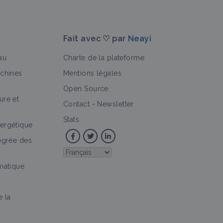
Fait avec ♡ par
Neayi
au
Charte de la plateforme
achines
Mentions légales
Open Source
ure et
>
Contact
-
Newsletter
Stats
ergétique
tégrée des
imatique
e la