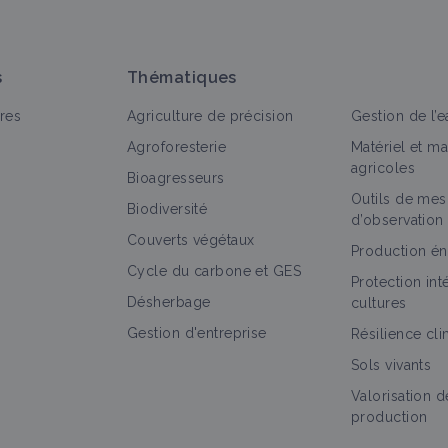
s
Thématiques
res
Agriculture de précision
Gestion de l’e
Agroforesterie
Matériel et m
agricoles
Bioagresseurs
Outils de mes
out
Biodiversité
d’observation
Couverts végétaux
Production én
Cycle du carbone et GES
Protection in
Désherbage
cultures
Gestion d'entreprise
Résilience cl
Sols vivants
Valorisation d
production