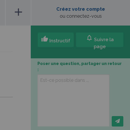
add
Créez votre compte
ou connectez-vous
notifications
thumb_up
Suivre la
Instructif
page
Poser une question, partager un retour
: