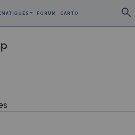
search
ÉMATIQUES
FORUM
CARTO
up
es