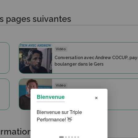
es pages suivantes
Vidéo
Conversation avec Andrew COCUP, pay
boulanger dans le Gers
Vidéo
RIAV - Andrew Cocup
×
Bienvenue
ormations suivantes