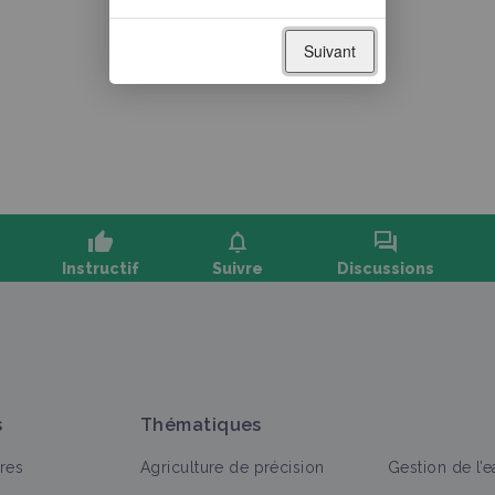
Suivant
thumb_up
notifications
forum
Instructif
Suivre
Discussions
oser une question, partager un retour :
s
Thématiques
res
Agriculture de précision
Gestion de l’e