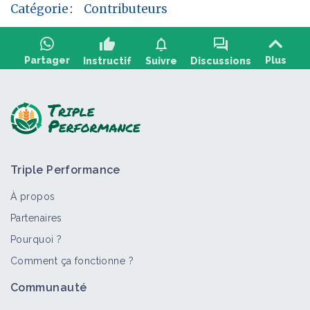
Catégorie
:
Contributeurs
thumb_up
notifications
forum
Partager
Plus
Instructif
Suivre
Discussions
Poser une question, partager un retour :
Triple Performance
À propos
Partenaires
Pourquoi ?
>
Tout
Vidéo
Comment ça fonctionne ?
Pourquoi parler d’agroécologie
Communauté
pendant la semaine de l’agriculture ?