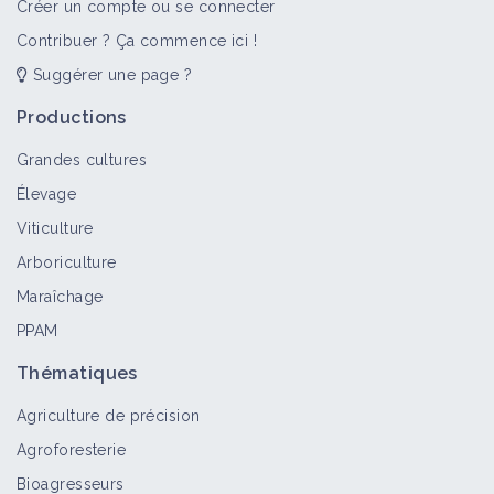
Vidéo
Créer un compte ou se connecter
Contribuer ? Ça commence ici !
Suggérer une page ?
Pourquoi parler d'agroécologie
pendant la semaine de l'agriculture ?
Productions
Vidéo
Grandes cultures
Élevage
Viticulture
Arboriculture
Maraîchage
PPAM
Thématiques
Agriculture de précision
Agroforesterie
Bioagresseurs