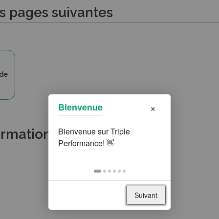
es pages suivantes
 de
×
Bienvenue
ormations suivantes
Suivant