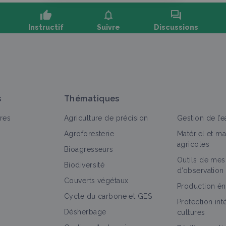
thumb_up
notifications
forum
Instructif
Suivre
Discussions
oser une question, partager un retour :
s
Thématiques
res
Agriculture de précision
Gestion de l’e
Agroforesterie
Matériel et m
agricoles
Bioagresseurs
Outils de mes
out
Vidéo
Biodiversité
d’observation
Couverts végétaux
Quand l’agriculture sauve la planète &
Production én
Cycle du carbone et GES
Label Bas Carbone
Protection in
Vidéo
Désherbage
cultures