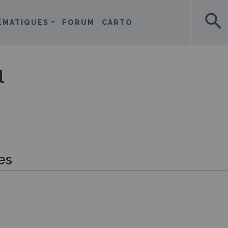
search
ÉMATIQUES
FORUM
CARTO
l
es