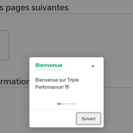
es pages suivantes
×
Bienvenue
ormations suivantes
Suivant