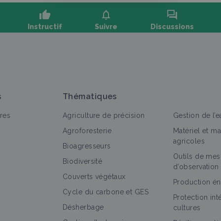
thumb_up
notifications
forum
Instructif
Suivre
Discussions
oser une question, partager un retour :
s
Thématiques
res
Agriculture de précision
Gestion de l’e
Agroforesterie
Matériel et m
agricoles
Bioagresseurs
Outils de mes
out
Portrait de ferme
Biodiversité
d’observation
Couverts végétaux
Ferme du Délicieux Jardin
Production én
Cycle du carbone et GES
Portrait de ferme
Protection in
Désherbage
cultures