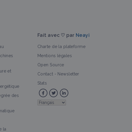
Fait avec ♡ par
Neayi
au
Charte de la plateforme
achines
Mentions légales
Open Source
ure et
Contact
-
Newsletter
Stats
ergétique
tégrée des
imatique
e la