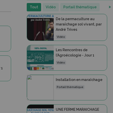
>
Tout
Vidéo
Portail thématique
De la permaculture au
maraîchage sol vivant, par
André Trives
Vidéo
Les Rencontres de
l'Agroécologie - Jour 1
Vidéo
 1
Installation en maraîchage
Portail thématique
UNE FERME MARAICHAGE