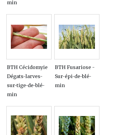
min
BTH Cécidomyie
BTH Fusariose -
Dégats-larves-
Sur-épi-de-blé-
sur-tige-de-blé-
min
min