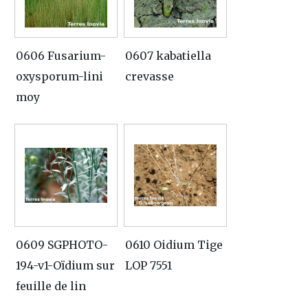
0606 Fusarium-
0607 kabatiella
oxysporum-lini
crevasse
moy
0609 SGPHOTO-
0610 Oidium Tige
194-v1-Oïdium sur
LOP 7551
feuille de lin