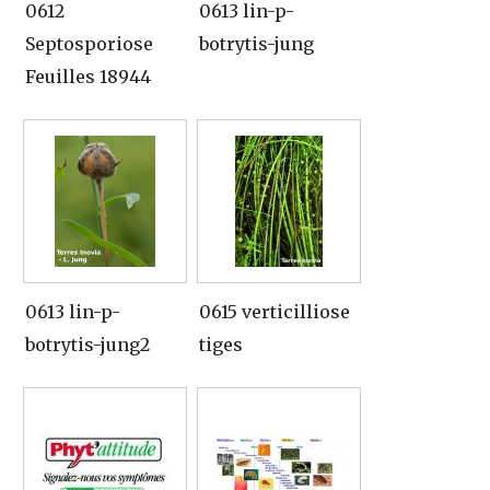
0612
0613 lin-p-
Septosporiose
botrytis-jung
Feuilles 18944
0613 lin-p-
0615 verticilliose
botrytis-jung2
tiges