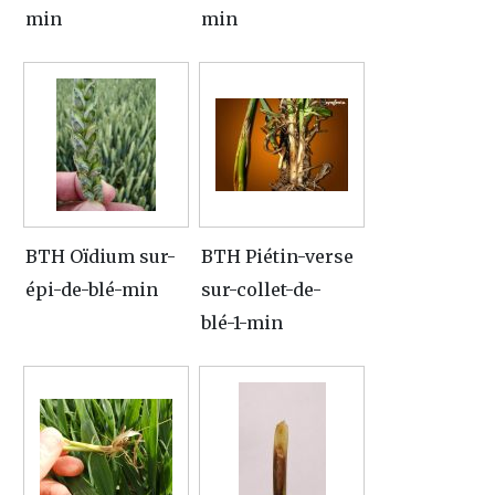
min
min
BTH Oïdium sur-
BTH Piétin-verse
épi-de-blé-min
sur-collet-de-
blé-1-min