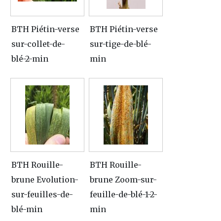
BTH Piétin-verse
BTH Piétin-verse
sur-collet-de-
sur-tige-de-blé-
blé-2-min
min
BTH Rouille-
BTH Rouille-
brune Evolution-
brune Zoom-sur-
sur-feuilles-de-
feuille-de-blé-1-2-
blé-min
min