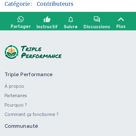
Catégorie
:
Contributeurs
thumb_up
notifications
forum
Partager
Plus
Instructif
Suivre
Discussions
Poser une question, partager un retour :
Triple Performance
À propos
Partenaires
Pourquoi ?
>
Tout
Vidéo
Comment ça fonctionne ?
Transmettre et (s’)Installer - Etats
Communauté
Généraux de l'Agriculture Alternative
2022 - Table Ronde 5