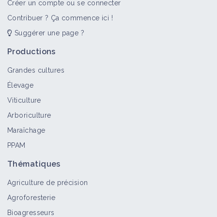
Créer un compte ou se connecter
Vidéo
Contribuer ? Ça commence ici !
Suggérer une page ?
Transmettre et (s')Installer - Etats
Généraux de l'Agriculture Alternative
Productions
2022 - Table Ronde 5
Grandes cultures
Vidéo
Élevage
Viticulture
Arboriculture
Maraîchage
PPAM
Thématiques
Agriculture de précision
Agroforesterie
Bioagresseurs