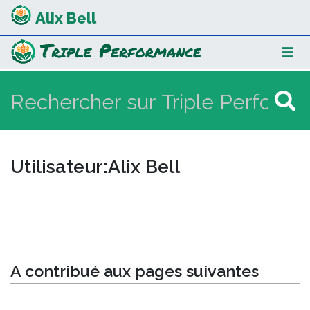
Alix Bell
Utilisateur
:
Alix Bell
Aller à :
navigation
,
rechercher
A contribué aux pages suivantes