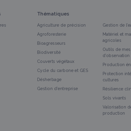
s
Thématiques
res
Agriculture de précision
Gestion de l’e
Agroforesterie
Matériel et m
agricoles
Bioagresseurs
Outils de mes
out
Fiche technique
Retour d'expérience
Vidéo
Po
Biodiversité
d’observation
Couverts végétaux
Cépages résistants
Production én
Cycle du carbone et GES
Fiche technique
Protection in
Désherbage
cultures
Gestion d'entreprise
Résilience cl
Sols vivants
Combinaison de leviers alternatifs dans la
protection des vignes contre le gel
Valorisation d
production
Retour d'expérience