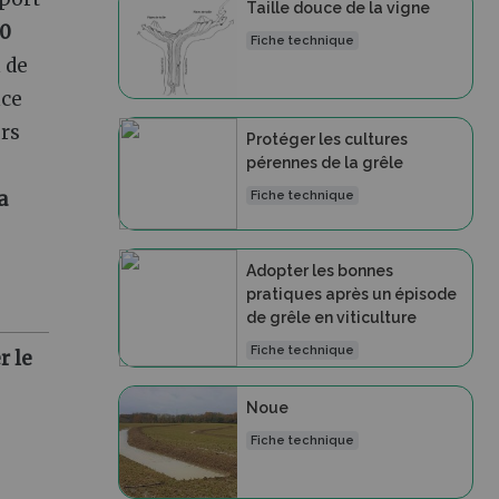
Taille douce de la vigne
10
Fiche technique
n de
nce
urs
Protéger les cultures
pérennes de la grêle
a
Fiche technique
Adopter les bonnes
pratiques après un épisode
de grêle en viticulture
Fiche technique
r le
Noue
Fiche technique