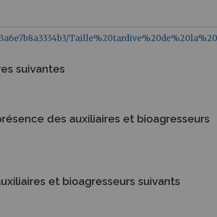
46993a6e7b8a3334b3/Taille%20tardive%20de%20la%2
res suivantes
résence des auxiliaires et bioagresseurs
uxiliaires et bioagresseurs suivants