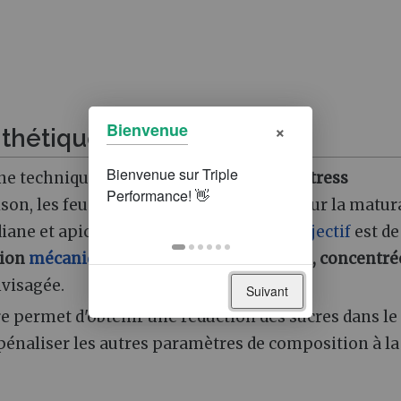
×
Bienvenue
nthétique
ne technique basée sur l'
induction d'un stress
raison, les feuilles les plus importantes pour la matu
ane et apicale de la pousse. Ainsi, si l'
objectif
est de
tion
mécanique
tardive, en post-véraison, concentré
nvisagée.
Suivant
ire permet d'obtenir une réduction des sucres dans le
pénaliser les autres paramètres de composition à la