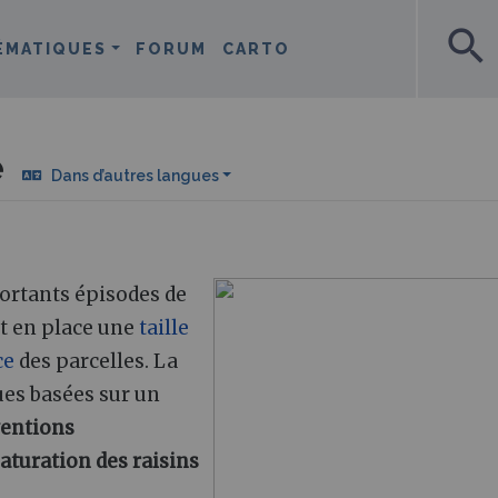
search
ÉMATIQUES
FORUM
CARTO
e
Dans d’autres langues
ortants épisodes de
nt en place une
taille
ce
des parcelles. La
ues basées sur un
ventions
aturation des raisins