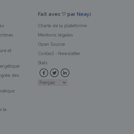
Fait avec ♡ par
Neayi
au
Charte de la plateforme
achines
Mentions légales
Open Source
ure et
>
rtail thématique
Objectif
Culture et production
Accid
Contact
-
Newsletter
Stats
ergétique
tégrée des
imatique
e la