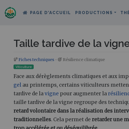
PAGE D’ACCUEIL
PRODUCTIONS
TH
Taille tardive de la vign
Fiches techniques
-
Résilience climatique
Aller à :
navigation
,
rechercher
Viticulture
Face aux dérèglements climatiques et aux imp
gel
au printemps, certains viticulteurs mette
tardive de la
vigne
pour augmenter la
résilien
taille tardive de la vigne regroupe des techniq
retard volontaire dans la réalisation des inter
traditionnelles
. Cela permet de
retarder une m
trop accélérée et ou déséquilibrée.